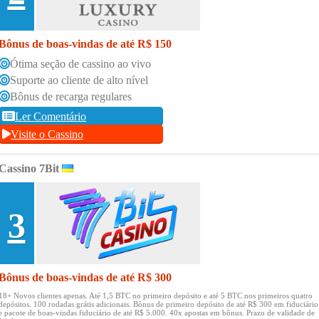
Bônus de boas-vindas de até R$ 150
Ótima seção de cassino ao vivo
Suporte ao cliente de alto nível
Bônus de recarga regulares
Ler Comentário
Visite o Cassino
Cassino 7Bit
3
Bônus de boas-vindas de até R$ 300
18+ Novos clientes apenas.
Até 1,5 BTC no primeiro depósito e até 5 BTC nos primeiros quatro
depósitos.
100 rodadas grátis adicionais.
Bônus de primeiro depósito de até R$ 300 em fiduciário
e pacote de boas-vindas fiduciário de até R$ 5.000.
40x apostas em bônus.
Prazo de validade de