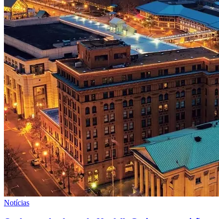
Notícias