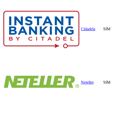
Cidadela
SIM
Neteller
SIM