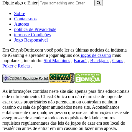
Digite algo e Enter
Sobre
Contate-nos
Autores
política de Privacidade
termos e Condições
Jogo Responsável
Em ChrysbOutic.com você pode ler as últimas notícias da indústria
de iGaming e aprender a jogar alguns dos
jogos de cassino
mais
populares , incluindo:
Slot Machines
,
Bacará
,
Blackjack
,
Craps
,
Poker
e
Roleta
.
As informações contidas neste site são apenas para fins educacionais
e de entretenimento.
ChrysbOutic.com não é um site de jogos de
azar e seus proprietários não gerenciam ou controlam nenhum
cassino ou sala de pôquer anunciados neste site.
Aconselhamos
enfaticamente que qualquer pessoa que use as informações deste site
assegure-se de atender a todos os requisitos de idade e outros
requisitos regulamentares das leis de jogos de azar em seu local de
residência antes de entrar em um cassino ou fazer uma aposta.