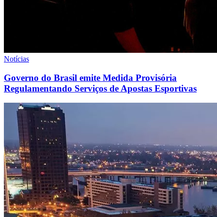
Notícias
Governo do Brasil emite Medida Provisória
Regulamentando Serviços de Apostas Esportivas