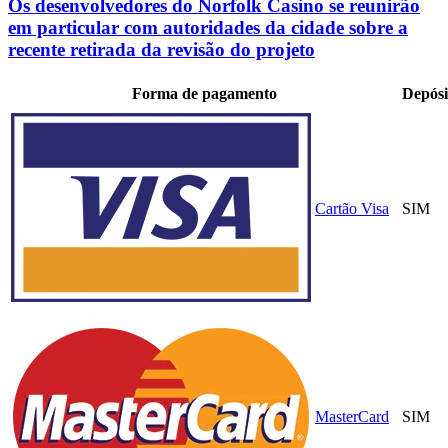
Os desenvolvedores do Norfolk Casino se reunirão
em particular com autoridades da cidade sobre a
recente retirada da revisão do projeto
Forma de pagamento
Depósi
Cartão Visa
SIM
MasterCard
SIM