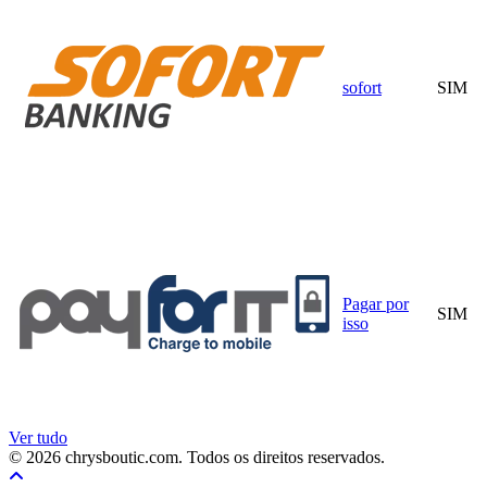
sofort
SIM
Pagar por
SIM
isso
Ver tudo
© 2026 chrysboutic.com. Todos os direitos reservados.