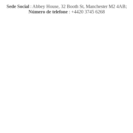
Sede Social
: Abbey House, 32 Booth St, Manchester M2 4AB;
Número de telefone
: +4420 3745 6268