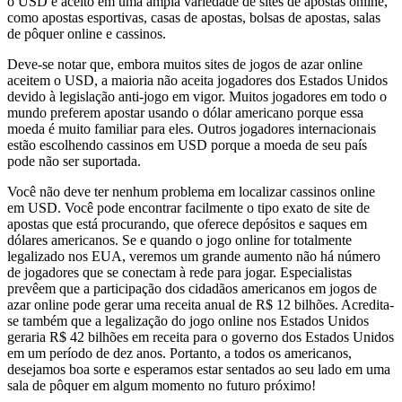
o USD é aceito em uma ampla variedade de sites de apostas online,
como apostas esportivas, casas de apostas, bolsas de apostas, salas
de pôquer online e cassinos.
Deve-se notar que, embora muitos sites de jogos de azar online
aceitem o USD, a maioria não aceita jogadores dos Estados Unidos
devido à legislação anti-jogo em vigor. Muitos jogadores em todo o
mundo preferem apostar usando o dólar americano porque essa
moeda é muito familiar para eles. Outros jogadores internacionais
estão escolhendo cassinos em USD porque a moeda de seu país
pode não ser suportada.
Você não deve ter nenhum problema em localizar cassinos online
em USD. Você pode encontrar facilmente o tipo exato de site de
apostas que está procurando, que oferece depósitos e saques em
dólares americanos. Se e quando o jogo online for totalmente
legalizado nos EUA, veremos um grande aumento não há número
de jogadores que se conectam à rede para jogar. Especialistas
prevêem que a participação dos cidadãos americanos em jogos de
azar online pode gerar uma receita anual de R$ 12 bilhões. Acredita-
se também que a legalização do jogo online nos Estados Unidos
geraria R$ 42 bilhões em receita para o governo dos Estados Unidos
em um período de dez anos. Portanto, a todos os americanos,
desejamos boa sorte e esperamos estar sentados ao seu lado em uma
sala de pôquer em algum momento no futuro próximo!