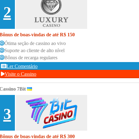
2
Bônus de boas-vindas de até R$ 150
Ótima seção de cassino ao vivo
Suporte ao cliente de alto nível
Bônus de recarga regulares
Ler Comentário
Visite o Cassino
Cassino 7Bit
3
Bônus de boas-vindas de até R$ 300