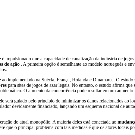
é impulsionado que a capacidade de canalização da indústria de jogos
os de ação
. A primeira opção é semelhante ao modelo norueguês e envo
dos.
te ao implementado na Suécia, França, Holanda e Dinamarca. O estudo
ores
para sites de jogos de azar legais. No entanto, o estudo afirma que 
problemático. O aumento da concorrência pode resultar em um aumento 
 será guiado pelo princípio de minimizar os danos relacionados ao jogo
egulador devidamente financiado, lançando um esquema nacional de auto
operação do atual monopólio. A maioria deles está conectada ao
mudanças
gere que o principal problema com tais medidas é que os atores locais p