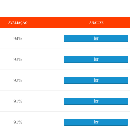
AVALIAÇÃO
ANÁLISE
ler
94%
ler
93%
ler
92%
ler
91%
ler
91%