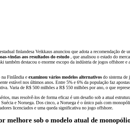
estadual finlandesa Veikkaus anunciou que adota a recomendação de u
oas-vindas aos resultados do estudo
, que analisou o estado do merc
ki também destacou o enorme escopo da indústria de jogos offshore e 
o na Finlândia e
examinou vários modelos alternativos
do sistema de 
amente estável nos últimos anos. Entre 5% e 6% da população faz apost
ficativa. Varia de R$ 500 milhões a R$ 550 milhões por ano, o que repre
érios, mas resolvê-los de forma eficaz é um desafio sob a atual estrut
, Suécia e Noruega. Dos cinco, a Noruega é o único país com monopólio
adores licenciados e uma queda significativa no jogo offshore.
or melhore sob o modelo atual de monopóli