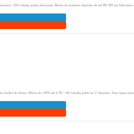
epósitos.
100 rodadas grátis adicionais.
Bônus de primeiro depósito de até R$ 300 em fiduciário 
om fundos de bônus.
Bônus de 100% até £ 99 + 99 rodadas grátis no 1º depósito.
Sem saque máxi