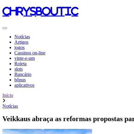
chrysboutic
Notícias
Artigos
jogos
Cassinos on-line
vinte-e-um
Roleta
slots
Bancário
bônus
aplicativos
Início
Notícias
Veikkaus abraça as reformas propostas par