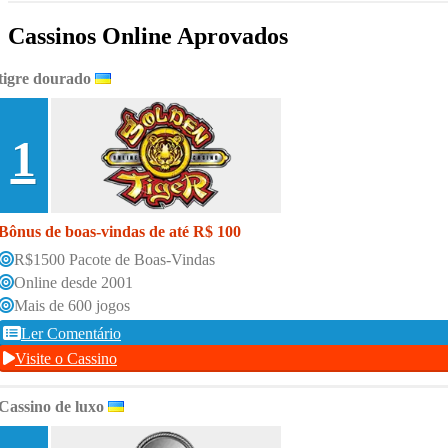
Cassinos Online Aprovados
tigre dourado
1
Bônus de boas-vindas de até R$ 100
R$1500 Pacote de Boas-Vindas
Online desde 2001
Mais de 600 jogos
Ler Comentário
Visite o Cassino
Cassino de luxo