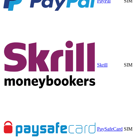
PayPal
SIM
Skrill
SIM
PaySafeCard
SIM