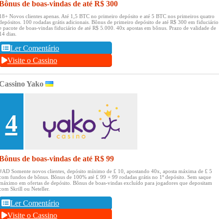
Bônus de boas-vindas de até R$ 300
18+ Novos clientes apenas.
Até 1,5 BTC no primeiro depósito e até 5 BTC nos primeiros quatro
depósitos.
100 rodadas grátis adicionais.
Bônus de primeiro depósito de até R$ 300 em fiduciário
e pacote de boas-vindas fiduciário de até R$ 5.000.
40x apostas em bônus.
Prazo de validade de
14 dias.
Ler Comentário
Visite o Cassino
Cassino Yako
4
Bônus de boas-vindas de até R$ 99
#AD Somente novos clientes, depósito mínimo de £ 10, apostando 40x, aposta máxima de £ 5
com fundos de bônus.
Bônus de 100% até £ 99 + 99 rodadas grátis no 1º depósito.
Sem saque
máximo em ofertas de depósito.
Bônus de boas-vindas excluído para jogadores que depositam
com Skrill ou Neteller.
Ler Comentário
Visite o Cassino