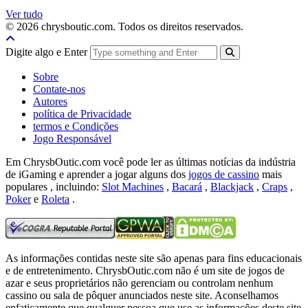
Ver tudo
© 2026 chrysboutic.com. Todos os direitos reservados.
Digite algo e Enter
Sobre
Contate-nos
Autores
política de Privacidade
termos e Condições
Jogo Responsável
Em ChrysbOutic.com você pode ler as últimas notícias da indústria
de iGaming e aprender a jogar alguns dos
jogos de cassino
mais
populares , incluindo:
Slot Machines
,
Bacará
,
Blackjack
,
Craps
,
Poker
e
Roleta
.
As informações contidas neste site são apenas para fins educacionais
e de entretenimento.
ChrysbOutic.com não é um site de jogos de
azar e seus proprietários não gerenciam ou controlam nenhum
cassino ou sala de pôquer anunciados neste site.
Aconselhamos
enfaticamente que qualquer pessoa que use as informações deste site