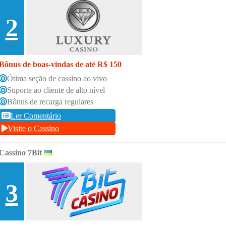
2
Bônus de boas-vindas de até R$ 150
Ótima seção de cassino ao vivo
Suporte ao cliente de alto nível
Bônus de recarga regulares
Ler Comentário
Visite o Cassino
Cassino 7Bit
3