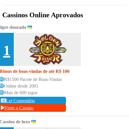
Cassinos Online Aprovados
tigre dourado
1
Bônus de boas-vindas de até R$ 100
R$1500 Pacote de Boas-Vindas
Online desde 2001
Mais de 600 jogos
Ler Comentário
Visite o Cassino
Cassino de luxo