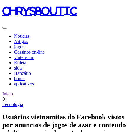
chrysboutic
Notícias
Artigos
jogos
Cassinos on-line
vinte-e-um
Roleta
slots
Bancário
bônus
aplicativos
Início
Tecnologia
Usuários vietnamitas do Facebook vistos
por anúncios de jogos de azar e conteúdo