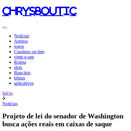
chrysboutic
Notícias
Artigos
jogos
Cassinos on-line
vinte-e-um
Roleta
slots
Bancário
bônus
aplicativos
Início
Notícias
Projeto de lei do senador de Washington
busca ações reais em caixas de saque