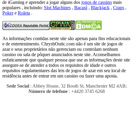
de iGaming e aprender a jogar alguns dos
jogos de cassino
mais
populares , incluindo:
Slot Machines
,
Bacará
,
Blackjack
,
Craps
,
Poker
e
Roleta
.
As informações contidas neste site são apenas para fins educacionais
e de entretenimento.
ChrysbOutic.com não é um site de jogos de
azar e seus proprietários não gerenciam ou controlam nenhum
cassino ou sala de pôquer anunciados neste site.
Aconselhamos
enfaticamente que qualquer pessoa que use as informações deste site
assegure-se de atender a todos os requisitos de idade e outros
requisitos regulamentares das leis de jogos de azar em seu local de
residência antes de entrar em um cassino ou fazer uma aposta.
Sede Social
: Abbey House, 32 Booth St, Manchester M2 4AB;
Número de telefone
: +4420 3745 6268