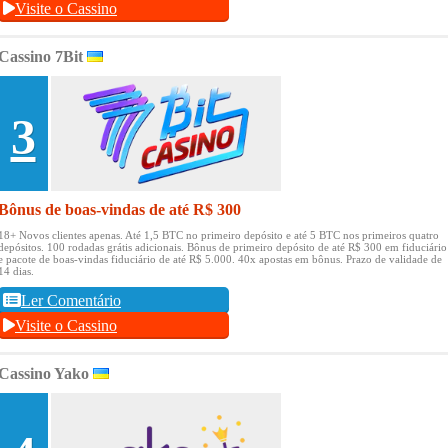
Visite o Cassino
Cassino 7Bit
3
Bônus de boas-vindas de até R$ 300
18+ Novos clientes apenas.
Até 1,5 BTC no primeiro depósito e até 5 BTC nos primeiros quatro
depósitos.
100 rodadas grátis adicionais.
Bônus de primeiro depósito de até R$ 300 em fiduciário
e pacote de boas-vindas fiduciário de até R$ 5.000.
40x apostas em bônus.
Prazo de validade de
14 dias.
Ler Comentário
Visite o Cassino
Cassino Yako