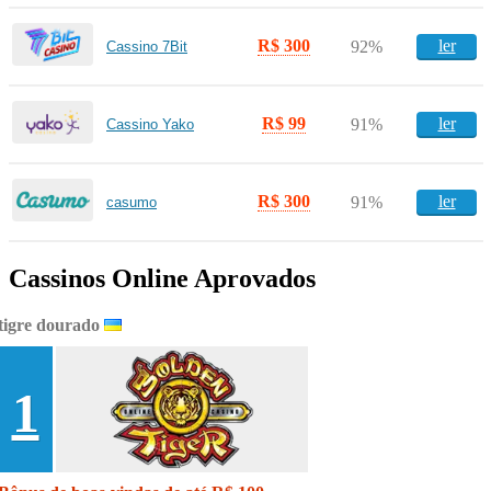
R$ 300
ler
92%
Cassino 7Bit
R$ 99
ler
91%
Cassino Yako
R$ 300
ler
91%
casumo
Cassinos Online Aprovados
tigre dourado
1