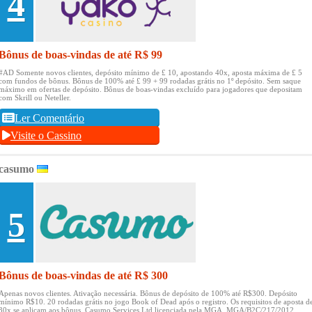
4
Bônus de boas-vindas de até R$ 99
#AD Somente novos clientes, depósito mínimo de £ 10, apostando 40x, aposta máxima de £ 5
com fundos de bônus.
Bônus de 100% até £ 99 + 99 rodadas grátis no 1º depósito.
Sem saque
máximo em ofertas de depósito.
Bônus de boas-vindas excluído para jogadores que depositam
com Skrill ou Neteller.
Ler Comentário
Visite o Cassino
casumo
5
Bônus de boas-vindas de até R$ 300
Apenas novos clientes.
Ativação necessária.
Bônus de depósito de 100% até R$300.
Depósito
mínimo R$10.
20 rodadas grátis no jogo Book of Dead após o registro.
Os requisitos de aposta d
30x se aplicam aos bônus.
Casumo Services Ltd licenciada pela MGA, MGA/B2C/217/2012.