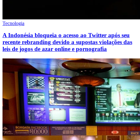
Tecnologia
A Indonésia bloqueia o acesso ao Twitter após seu
recente rebranding devido a supostas violações das
leis de jogos de azar online e pornografia