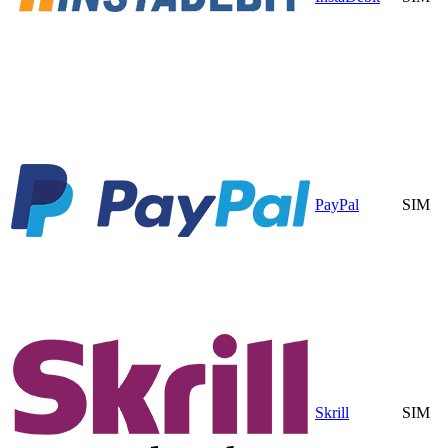
PayPal
SIM
Skrill
SIM