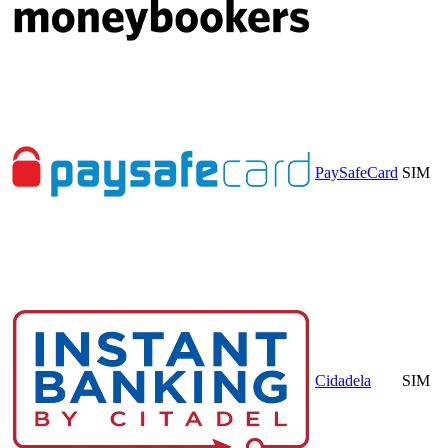
PaySafeCard
SIM
Cidadela
SIM