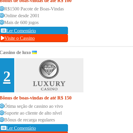
Bônus de boas-vindas de até R$ 100
R$1500 Pacote de Boas-Vindas
Online desde 2001
Mais de 600 jogos
Ler Comentário
Visite o Cassino
Cassino de luxo
2
Bônus de boas-vindas de até R$ 150
Ótima seção de cassino ao vivo
Suporte ao cliente de alto nível
Bônus de recarga regulares
Ler Comentário