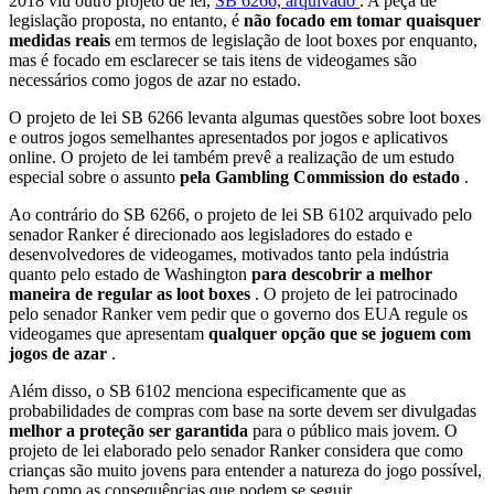
2018 viu outro projeto de lei,
SB 6266, arquivado
. A peça de
legislação proposta, no entanto, é
não focado em tomar quaisquer
medidas reais
em termos de legislação de loot boxes por enquanto,
mas é focado em esclarecer se tais itens de videogames são
necessários como jogos de azar no estado.
O projeto de lei SB 6266 levanta algumas questões sobre loot boxes
e outros jogos semelhantes apresentados por jogos e aplicativos
online. O projeto de lei também prevê a realização de um estudo
especial sobre o assunto
pela Gambling Commission do estado
.
Ao contrário do SB 6266, o projeto de lei SB 6102 arquivado pelo
senador Ranker é direcionado aos legisladores do estado e
desenvolvedores de videogames, motivados tanto pela indústria
quanto pelo estado de Washington
para descobrir a melhor
maneira de regular as loot boxes
. O projeto de lei patrocinado
pelo senador Ranker vem pedir que o governo dos EUA regule os
videogames que apresentam
qualquer opção que se joguem com
jogos de azar
.
Além disso, o SB 6102 menciona especificamente que as
probabilidades de compras com base na sorte devem ser divulgadas
melhor a proteção ser garantida
para o público mais jovem. O
projeto de lei elaborado pelo senador Ranker considera que como
crianças são muito jovens para entender a natureza do jogo possível,
bem como as consequências que podem se seguir.