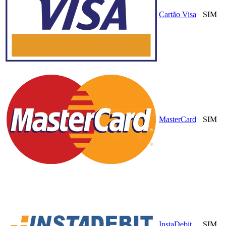
Cartão Visa
SIM
MasterCard
SIM
InstaDebit
SIM