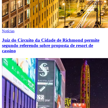
Notícias
Juiz do Circuito da Cidade de Richmond permite
segundo referendo sobre proposta de resort de
cassino