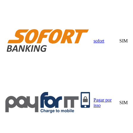
sofort
SIM
Pagar por
SIM
isso