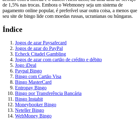
de 1,5% nas trocas. Embora o Webmoney seja um sistema de
pagamento online popular, é preferível usar outra coisa, a menos que
seu site de bingo lide com moedas russas, ucranianas ou húngaras.
Índice
Jogos de azar Paysafecard
Jogos de azar do PayPal
Echeck Citadel Gambling
Jogos de azar com cartão de crédito e débito
Jogo iDeal
Paypal Bingo
Bingo com Cartão Visa
Bingo MasterCard
Entropay Bingo
Bingo por Transferência Bancária
Bingo Instabit
Moneybooker Bingo
Neteller Bingo
WebMoney Bingo