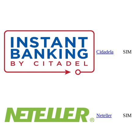
Cidadela
SIM
Neteller
SIM