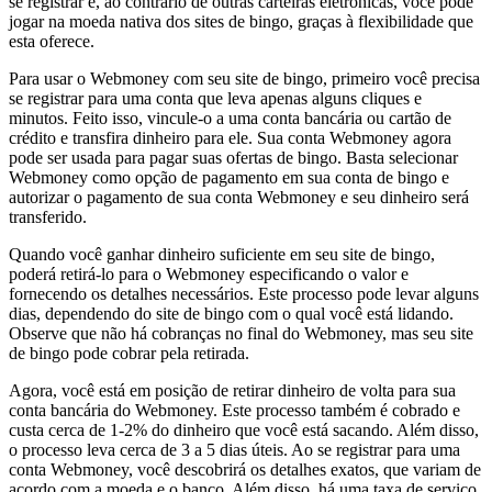
se registrar e, ao contrário de outras carteiras eletrônicas, você pode
jogar na moeda nativa dos sites de bingo, graças à flexibilidade que
esta oferece.
Para usar o Webmoney com seu site de bingo, primeiro você precisa
se registrar para uma conta que leva apenas alguns cliques e
minutos. Feito isso, vincule-o a uma conta bancária ou cartão de
crédito e transfira dinheiro para ele. Sua conta Webmoney agora
pode ser usada para pagar suas ofertas de bingo. Basta selecionar
Webmoney como opção de pagamento em sua conta de bingo e
autorizar o pagamento de sua conta Webmoney e seu dinheiro será
transferido.
Quando você ganhar dinheiro suficiente em seu site de bingo,
poderá retirá-lo para o Webmoney especificando o valor e
fornecendo os detalhes necessários. Este processo pode levar alguns
dias, dependendo do site de bingo com o qual você está lidando.
Observe que não há cobranças no final do Webmoney, mas seu site
de bingo pode cobrar pela retirada.
Agora, você está em posição de retirar dinheiro de volta para sua
conta bancária do Webmoney. Este processo também é cobrado e
custa cerca de 1-2% do dinheiro que você está sacando. Além disso,
o processo leva cerca de 3 a 5 dias úteis. Ao se registrar para uma
conta Webmoney, você descobrirá os detalhes exatos, que variam de
acordo com a moeda e o banco. Além disso, há uma taxa de serviço