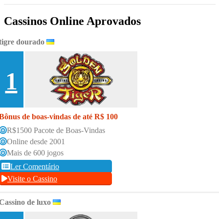
Cassinos Online Aprovados
tigre dourado
1
Bônus de boas-vindas de até R$ 100
R$1500 Pacote de Boas-Vindas
Online desde 2001
Mais de 600 jogos
Ler Comentário
Visite o Cassino
Cassino de luxo