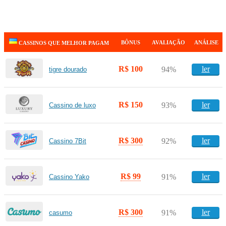
BÔNUS
AVALIAÇÃO
ANÁLISE
CASSINOS QUE MELHOR PAGAM
R$ 100
ler
94%
tigre dourado
R$ 150
ler
93%
Cassino de luxo
R$ 300
ler
92%
Cassino 7Bit
R$ 99
ler
91%
Cassino Yako
R$ 300
ler
91%
casumo