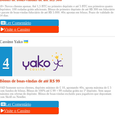
18+ Novos clientes apenas.
Até 1,5 BTC no primeiro depósito e até 5 BTC nos primeiros quatro
depósitos.
100 rodadas grátis adicionais.
Bônus de primeiro depósito de até R$ 300 em fiduciário
e pacote de boas-vindas fiduciário de até R$ 5.000.
40x apostas em bônus.
Prazo de validade de
14 dias.
Ler Comentário
Visite o Cassino
Cassino Yako
4
Bônus de boas-vindas de até R$ 99
#AD Somente novos clientes, depósito mínimo de £ 10, apostando 40x, aposta máxima de £ 5
com fundos de bônus.
Bônus de 100% até £ 99 + 99 rodadas grátis no 1º depósito.
Sem saque
máximo em ofertas de depósito.
Bônus de boas-vindas excluído para jogadores que depositam
com Skrill ou Neteller.
Ler Comentário
Visite o Cassino