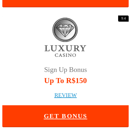
9.4
Sign Up Bonus
Up To R$150
REVIEW
GET BONUS