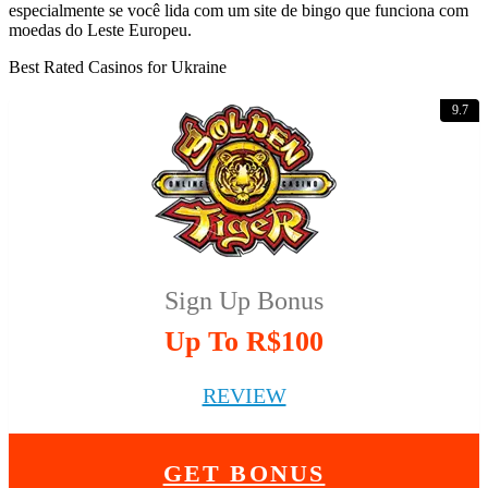
especialmente se você lida com um site de bingo que funciona com
moedas do Leste Europeu.
Best Rated Casinos for Ukraine
9.7
Sign Up Bonus
Up To R$100
REVIEW
GET BONUS