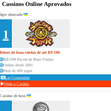
Cassinos Online Aprovados
tigre dourado
1
Bônus de boas-vindas de até R$ 100
R$1500 Pacote de Boas-Vindas
Online desde 2001
Mais de 600 jogos
Ler Comentário
Visite o Cassino
Cassino de luxo