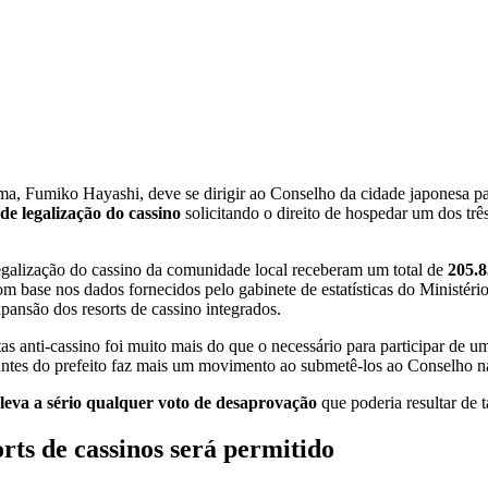
a, Fumiko Hayashi, deve se dirigir ao Conselho da cidade japonesa pa
 de legalização do cassino
solicitando o direito de hospedar um dos tr
egalização do cassino da comunidade local receberam um total de
205.8
m base nos dados fornecidos pelo gabinete de estatísticas do Ministéri
xpansão dos resorts de cassino integrados.
s anti-cassino foi muito mais do que o necessário para participar de um
antes do prefeito faz mais um movimento ao submetê-los ao Conselho na 
leva a sério qualquer voto de desaprovação
que poderia resultar de t
orts de cassinos será permitido