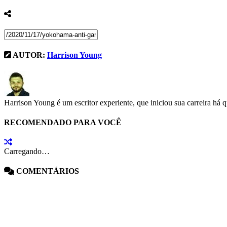
AUTOR:
Harrison Young
Harrison Young é um escritor experiente, que iniciou sua carreira há 
RECOMENDADO PARA VOCÊ
Carregando…
COMENTÁRIOS