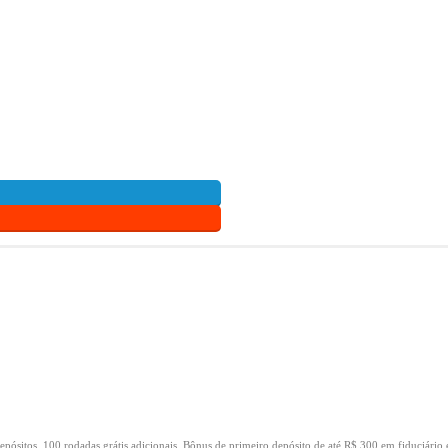
epósitos.
100 rodadas grátis adicionais.
Bônus de primeiro depósito de até R$ 300 em fiduciário 