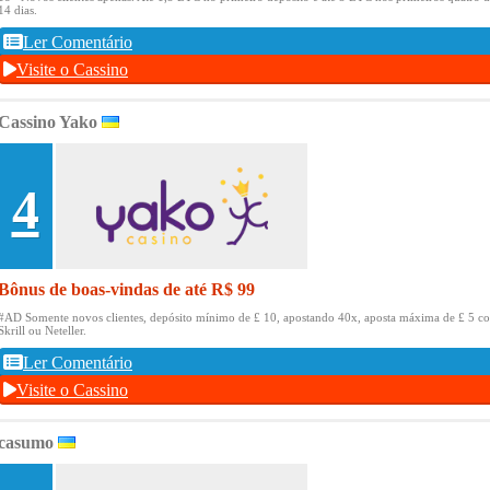
14 dias.
Ler Comentário
Visite o Cassino
Cassino Yako
4
Bônus de boas-vindas de até R$ 99
#AD Somente novos clientes, depósito mínimo de £ 10, apostando 40x, aposta máxima de £ 5 c
Skrill ou Neteller.
Ler Comentário
Visite o Cassino
casumo