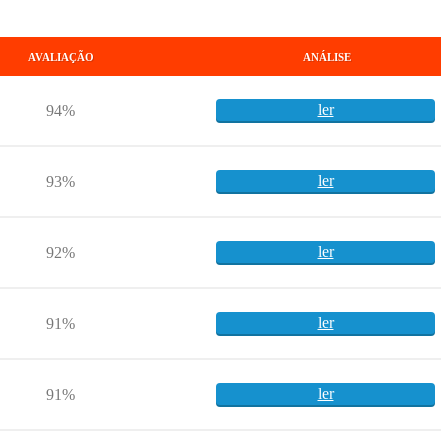
AVALIAÇÃO
ANÁLISE
ler
94%
ler
93%
ler
92%
ler
91%
ler
91%