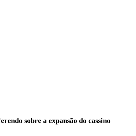
eferendo sobre a expansão do cassino