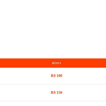
BÔNUS
R$ 100
R$ 150