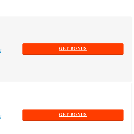
GET BONUS
W
GET BONUS
W