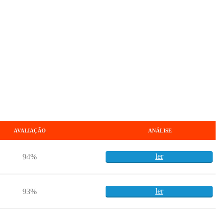
AVALIAÇÃO
ANÁLISE
ler
94%
ler
93%