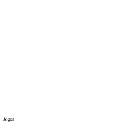
Jogos