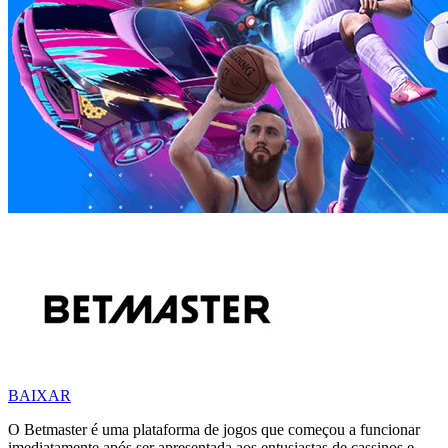
BAIXAR
O Betmaster é uma plataforma de jogos que começou a funcionar
imediatamente após ser apresentada aos entusiastas de cassinos e