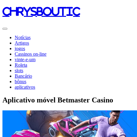
chrysboutic
Notícias
Artigos
jogos
Cassinos on-line
vinte-e-um
Roleta
slots
Bancário
bônus
aplicativos
Aplicativo móvel Betmaster Casino