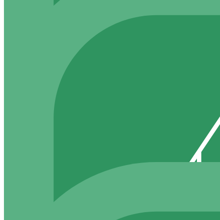
Apostas de linha de passe