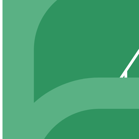
Qualquer Aposta de Craps