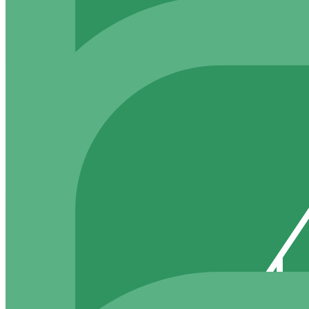
Apostas de campo
Apostas Big 6/Big 8