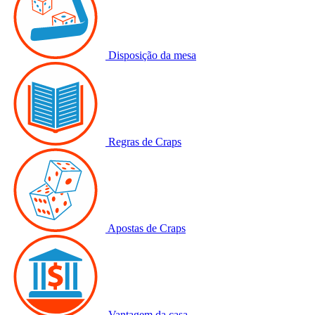
Disposição da mesa
Regras de Craps
Apostas de Craps
Vantagem da casa