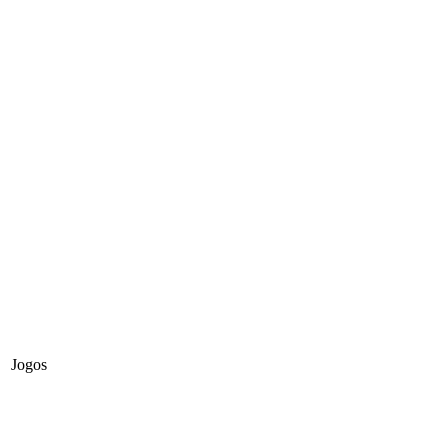
Jogos