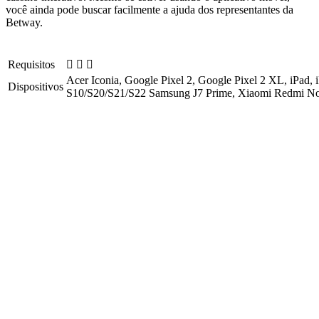
você ainda pode buscar facilmente a ajuda dos representantes da
Betway.
Requisitos
Acer Iconia, Google Pixel 2, Google Pixel 2 XL, iPa
Dispositivos
S10/S20/S21/S22 Samsung J7 Prime, Xiaomi Redmi No