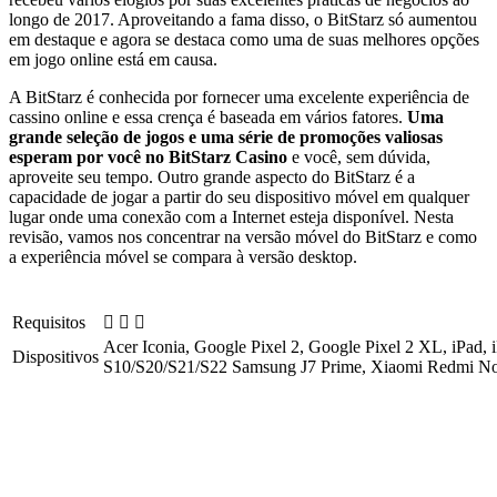
longo de 2017. Aproveitando a fama disso, o BitStarz só aumentou
em destaque e agora se destaca como uma de suas melhores opções
em jogo online está em causa.
A BitStarz é conhecida por fornecer uma excelente experiência de
cassino online e essa crença é baseada em vários fatores.
Uma
grande seleção de jogos e uma série de promoções valiosas
esperam por você no BitStarz Casino
e você, sem dúvida,
aproveite seu tempo. Outro grande aspecto do BitStarz é a
capacidade de jogar a partir do seu dispositivo móvel em qualquer
lugar onde uma conexão com a Internet esteja disponível. Nesta
revisão, vamos nos concentrar na versão móvel do BitStarz e como
a experiência móvel se compara à versão desktop.
Requisitos
Acer Iconia, Google Pixel 2, Google Pixel 2 XL, iPa
Dispositivos
S10/S20/S21/S22 Samsung J7 Prime, Xiaomi Redmi No