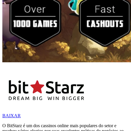
BAIXAR
O BitStarz é um dos cassinos online mais populares do setor e
recebeu vários elogios por suas excelentes práticas de negócios ao