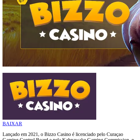
BAIXAR
Lançado em 2021, o Bizzo Casino é licenciado pelo Curaçao
Gaming Control Board e pela Kahnawake Gaming Commission, e