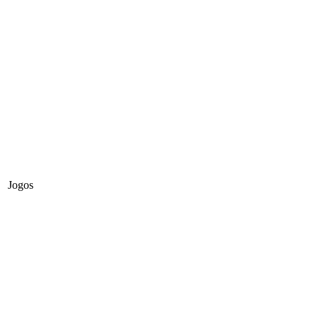
Jogos