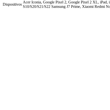
Acer Iconia, Google Pixel 2, Google Pixel 2 XL, iPa
Dispositivos
S10/S20/S21/S22 Samsung J7 Prime, Xiaomi Redmi No