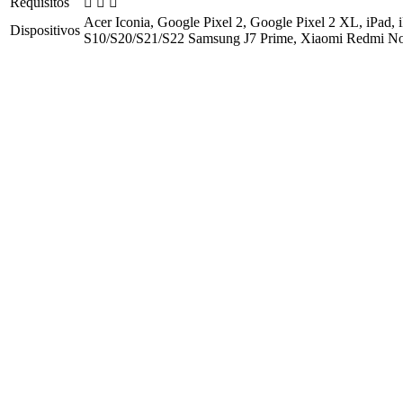
Requisitos
Acer Iconia, Google Pixel 2, Google Pixel 2 XL, iPa
Dispositivos
S10/S20/S21/S22 Samsung J7 Prime, Xiaomi Redmi No