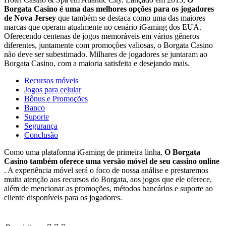
Borgata Casino é uma das melhores opções para os jogadores
de Nova Jersey
que também se destaca como uma das maiores
marcas que operam atualmente no cenário iGaming dos EUA.
Oferecendo centenas de jogos memoráveis ​​​​em vários gêneros
diferentes, juntamente com promoções valiosas, o Borgata Casino
não deve ser subestimado. Milhares de jogadores se juntaram ao
Borgata Casino, com a maioria satisfeita e desejando mais.
Recursos móveis
Jogos para celular
Bônus e Promoções
Banco
Suporte
Segurança
Conclusão
Como uma plataforma iGaming de primeira linha,
O Borgata
Casino também oferece uma versão móvel de seu cassino online
. A experiência móvel será o foco de nossa análise e prestaremos
muita atenção aos recursos do Borgata, aos jogos que ele oferece,
além de mencionar as promoções, métodos bancários e suporte ao
cliente disponíveis para os jogadores.