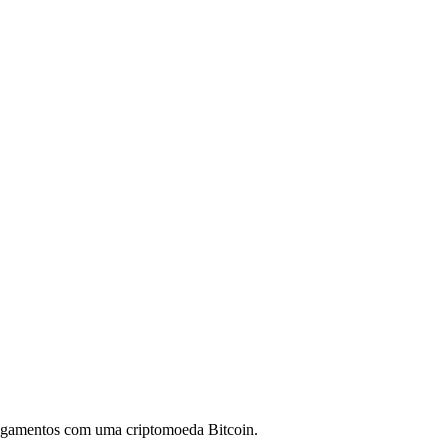
 pagamentos com uma criptomoeda Bitcoin.