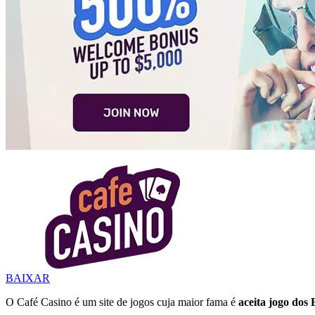
BAIXAR
O Café Casino é um site de jogos cuja maior fama é
aceita jogo dos