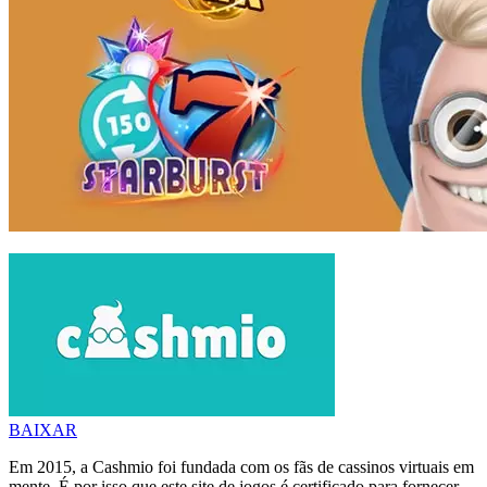
BAIXAR
Em 2015, a Cashmio foi fundada com os fãs de cassinos virtuais em
mente. É por isso que este site de jogos é certificado para fornecer