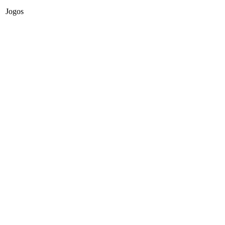
Jogos