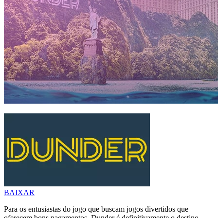
BAIXAR
Para os entusiastas do jogo que buscam jogos divertidos que
oferecem bons pagamentos, Dunder é definitivamente o destino