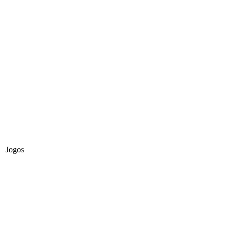
Jogos