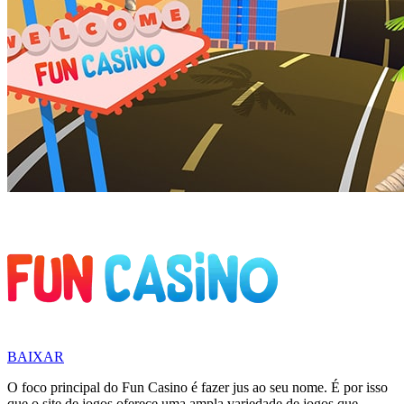
BAIXAR
O foco principal do Fun Casino é fazer jus ao seu nome. É por isso
que o site de jogos oferece uma ampla variedade de jogos que