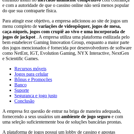
e com a autoridade de que o cassino online não será menos popular
do que sua contraparte física.
Para atingir esse objetivo, a empresa adicionou ao site de jogos um
menu completo de
variações de videopôquer, jogos de mesa,
caça-níqueis, jogos com crupiê ao vivo e uma incorporada de
jogos de jackpot
. A empresa utiliza uma plataforma estilizada pelo
bem estabelecer Gaming Innovation Group, enquanto a maior parte
dos jogos mencionados é fornecida por desenvolvedores de software
como NetEnt, IGT, Evolution Gaming, NYX Interactive, NextGen
e Scientific Games.
Recursos móveis
Jogos para celular
Bônus e Promoções
Banco
Suporte
Segurança e jogo justo
Conclusão
A empresa fez questão de entrar na briga de maneira adequada,
fornecendo a seus usuários um
ambiente de jogo seguro
e com
uma seleção suficientemente boa de soluções bancárias prontas.
A plataforma de jogos possui um lobby de cassino e apostas