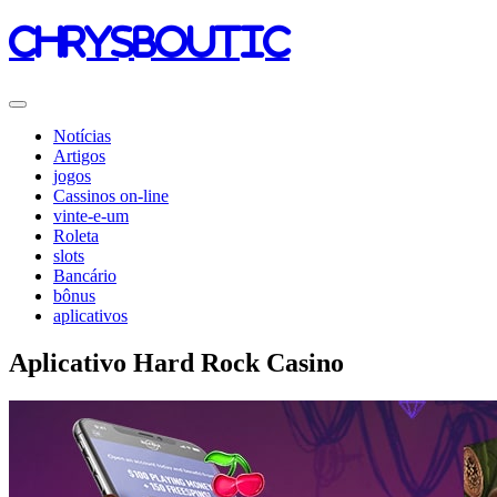
chrysboutic
Notícias
Artigos
jogos
Cassinos on-line
vinte-e-um
Roleta
slots
Bancário
bônus
aplicativos
Aplicativo Hard Rock Casino