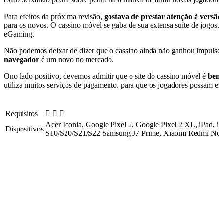
Para efeitos da próxima revisão,
gostava de prestar atenção à vers
para os novos. O cassino móvel se gaba de sua extensa suíte de jogo
eGaming.
Não podemos deixar de dizer que o cassino ainda não ganhou impuls
navegador
é um novo no mercado.
Оno lado positivo, devemos admitir que o site do cassino móvel é
be
utiliza muitos serviços de pagamento, para que os jogadores possam e
Requisitos
Acer Iconia, Google Pixel 2, Google Pixel 2 XL, iPa
Dispositivos
S10/S20/S21/S22 Samsung J7 Prime, Xiaomi Redmi No