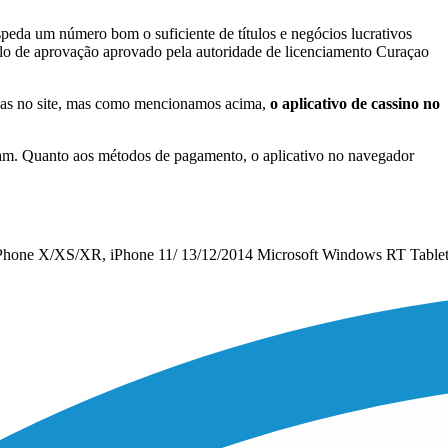
speda um número bom o suficiente de títulos e negócios lucrativos
elo de aprovação aprovado pela autoridade de licenciamento Curaçao
lhas no site, mas como mencionamos acima,
o aplicativo de cassino no
ram. Quanto aos métodos de pagamento, o aplicativo no navegador
ne 8/8+, iPhone X/XS/XR, iPhone 11/ 13/12/2014 Microsoft Windows 