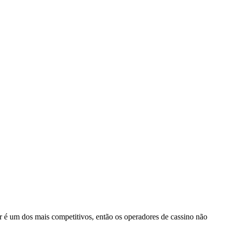
r é um dos mais competitivos, então os operadores de cassino não