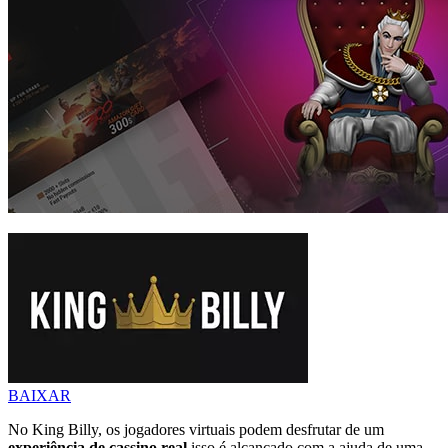
BAIXAR
No King Billy, os jogadores virtuais podem desfrutar de um
experiência de cassino real
isso é alcançado com a ajuda de uma