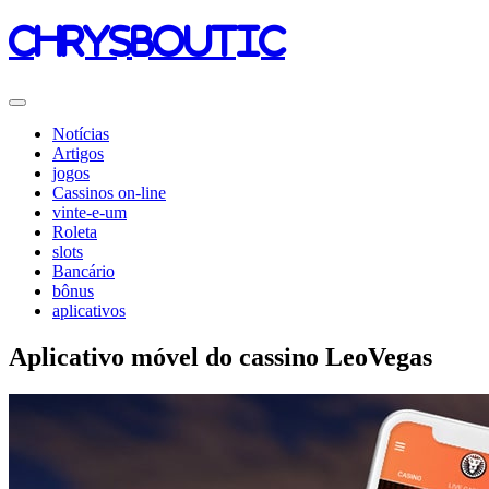
chrysboutic
Notícias
Artigos
jogos
Cassinos on-line
vinte-e-um
Roleta
slots
Bancário
bônus
aplicativos
Aplicativo móvel do cassino LeoVegas