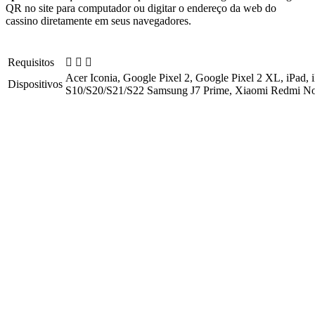
QR no site para computador ou digitar o endereço da web do
cassino diretamente em seus navegadores.
Requisitos
Acer Iconia, Google Pixel 2, Google Pixel 2 XL, iPa
Dispositivos
S10/S20/S21/S22 Samsung J7 Prime, Xiaomi Redmi No