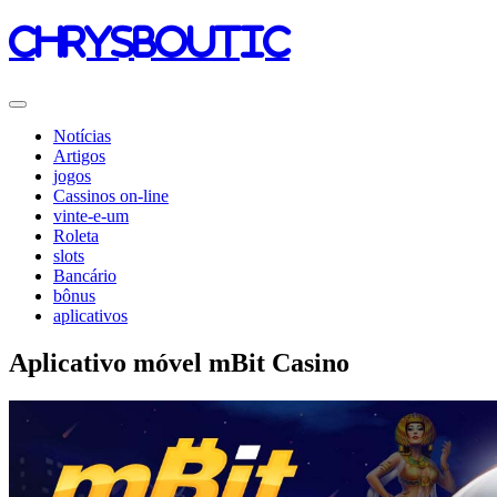
chrysboutic
Notícias
Artigos
jogos
Cassinos on-line
vinte-e-um
Roleta
slots
Bancário
bônus
aplicativos
Aplicativo móvel mBit Casino