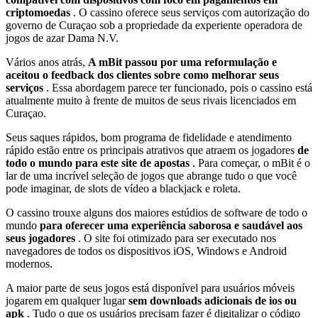
criptomoedas
. O cassino oferece seus serviços com autorização do
governo de Curaçao sob a propriedade da experiente operadora de
jogos de azar Dama N.V.
Vários anos atrás,
A mBit passou por uma reformulação e
aceitou o feedback dos clientes sobre como melhorar seus
serviços
. Essa abordagem parece ter funcionado, pois o cassino está
atualmente muito à frente de muitos de seus rivais licenciados em
Curaçao.
Seus saques rápidos, bom programa de fidelidade e atendimento
rápido estão entre os principais atrativos que atraem os jogadores
de
todo o mundo para este site de apostas
. Para começar, o mBit é o
lar de uma incrível seleção de jogos que abrange tudo o que você
pode imaginar, de slots de vídeo a blackjack e roleta.
O cassino trouxe alguns dos maiores estúdios de software de todo o
mundo
para oferecer uma experiência saborosa e saudável aos
seus jogadores
. O site foi otimizado para ser executado nos
navegadores de todos os dispositivos iOS, Windows e Android
modernos.
A maior parte de seus jogos está disponível para usuários móveis
jogarem em qualquer lugar
sem downloads adicionais de ios ou
apk
. Tudo o que os usuários precisam fazer é digitalizar o código