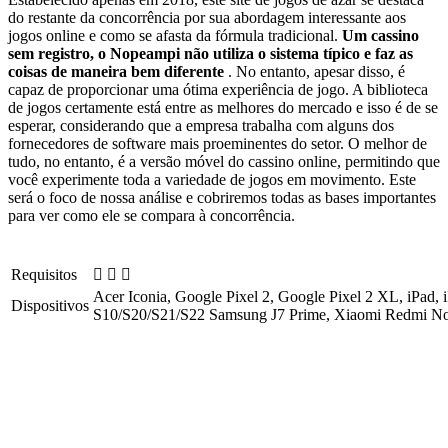
do restante da concorrência por sua abordagem interessante aos
jogos online e como se afasta da fórmula tradicional.
Um cassino
sem registro, o Nopeampi não utiliza o sistema típico e faz as
coisas de maneira bem diferente
. No entanto, apesar disso, é
capaz de proporcionar uma ótima experiência de jogo. A biblioteca
de jogos certamente está entre as melhores do mercado e isso é de se
esperar, considerando que a empresa trabalha com alguns dos
fornecedores de software mais proeminentes do setor. O melhor de
tudo, no entanto, é a versão móvel do cassino online, permitindo que
você experimente toda a variedade de jogos em movimento. Este
será o foco de nossa análise e cobriremos todas as bases importantes
para ver como ele se compara à concorrência.
Requisitos
Acer Iconia, Google Pixel 2, Google Pixel 2 XL, iPa
Dispositivos
S10/S20/S21/S22 Samsung J7 Prime, Xiaomi Redmi No