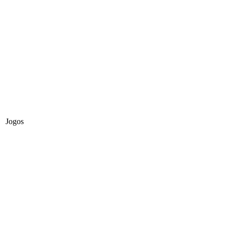
Jogos