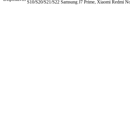
S10/S20/S21/S22 Samsung J7 Prime, Xiaomi Redmi No