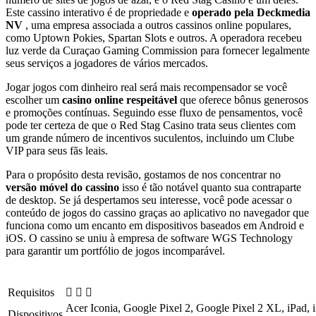
Este cassino interativo é de propriedade e
operado pela Deckmedia
NV
, uma empresa associada a outros cassinos online populares,
como Uptown Pokies, Spartan Slots e outros. A operadora recebeu
luz verde da Curaçao Gaming Commission para fornecer legalmente
seus serviços a jogadores de vários mercados.
Jogar jogos com dinheiro real será mais recompensador se você
escolher um
casino online respeitável
que oferece bônus generosos
e promoções contínuas. Seguindo esse fluxo de pensamentos, você
pode ter certeza de que o Red Stag Casino trata seus clientes com
um grande número de incentivos suculentos, incluindo um Clube
VIP para seus fãs leais.
Para o propósito desta revisão, gostamos de nos concentrar no
versão móvel do cassino
isso é tão notável quanto sua contraparte
de desktop. Se já despertamos seu interesse, você pode acessar o
conteúdo de jogos do cassino graças ao aplicativo no navegador que
funciona como um encanto em dispositivos baseados em Android e
iOS. O cassino se uniu à empresa de software WGS Technology
para garantir um portfólio de jogos incomparável.
Requisitos
Acer Iconia, Google Pixel 2, Google Pixel 2 XL, iPa
Dispositivos