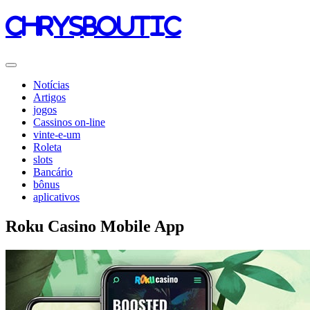
chrysboutic
Notícias
Artigos
jogos
Cassinos on-line
vinte-e-um
Roleta
slots
Bancário
bônus
aplicativos
Roku Casino Mobile App