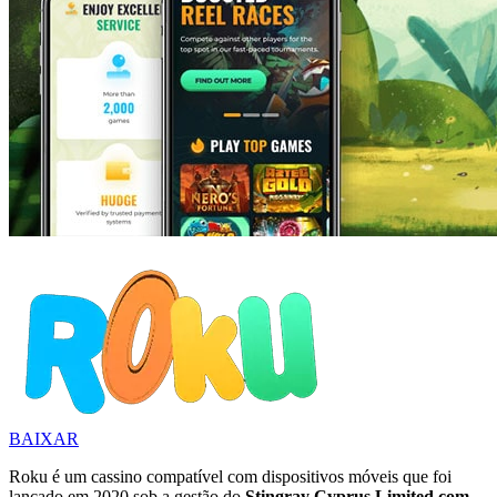
BAIXAR
Roku é um cassino compatível com dispositivos móveis que foi
lançado em 2020 sob a gestão do
Stingray Cyprus Limited com