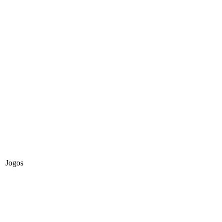
Jogos