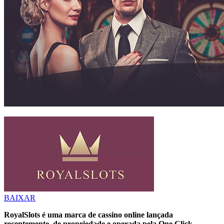
BAIXAR
RoyalSlots é uma marca de cassino online lançada
recentemente, de propriedade e operada pela One Click