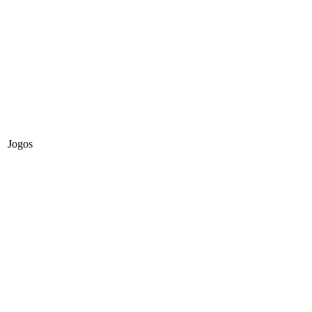
Jogos