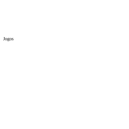
Jogos