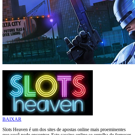
BAIXAR
Slots Heaven é um dos sites de apostas online mais proeminentes
que você pode encontrar. Este cassino online se orgulha de fornecer