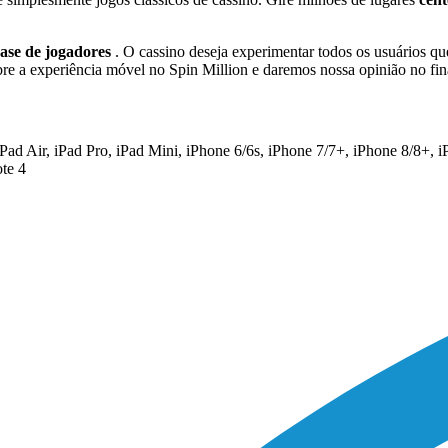
base de jogadores
. O cassino deseja experimentar todos os usuários q
re a experiência móvel no Spin Million e daremos nossa opinião no fin
d, iPad Air, iPad Pro, iPad Mini, iPhone 6/6s, iPhone 7/7+, iPho
te 4