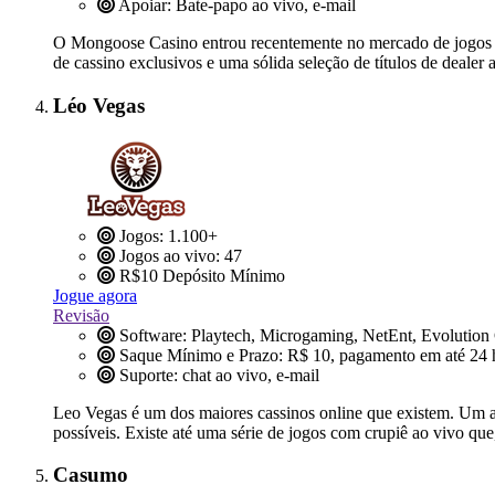
Apoiar: Bate-papo ao vivo, e-mail
O Mongoose Casino entrou recentemente no mercado de jogos de a
de cassino exclusivos e uma sólida seleção de títulos de dealer
Léo Vegas
Jogos: 1.100+
Jogos ao vivo: 47
R$10
Depósito Mínimo
Jogue agora
Revisão
Software: Playtech, Microgaming, NetEnt, Evolution 
Saque Mínimo e Prazo: R$ 10, pagamento em até 24 
Suporte: chat ao vivo, e-mail
Leo Vegas é um dos maiores cassinos online que existem. Um a
possíveis. Existe até uma série de jogos com crupiê ao vivo qu
Casumo