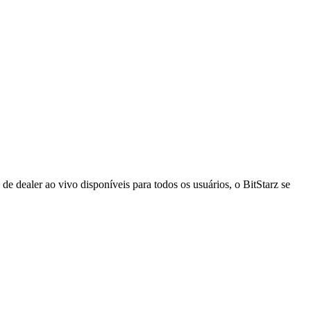
 de dealer ao vivo disponíveis para todos os usuários, o BitStarz se