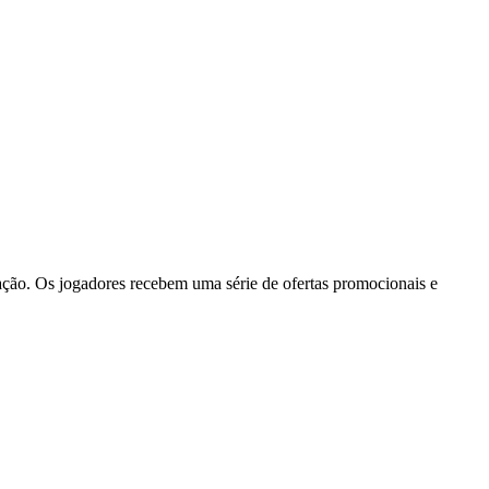
nsação. Os jogadores recebem uma série de ofertas promocionais e