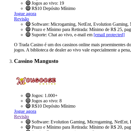
Jogos ao vivo: 19
R$10
Depósito Mínimo
Jogue agora
Revisão
Software: Microgaming, NetEnt, Evolution Gaming, Ne
Prazo e Mínimo para Retirada: Mínimo de R$ 25, pag
Suporte: Chat ao vivo, e-mail em
[email protected]
O Trada Casino é um dos cassinos online mais proeminentes dos
jogos. A biblioteca de dealer ao vivo vale especialmente a pen
Cassino Mangusto
Jogos: 1.000+
Jogos ao vivo: 8
R$10
Depósito Mínimo
Jogue agora
Revisão
Software: Evolution Gaming, Microgaming, NetEnt, Bet
Prazo e Mínimo para Retirada: Mínimo de R$ 20, paga