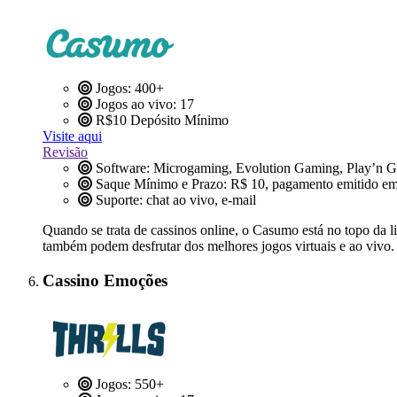
Jogos: 400+
Jogos ao vivo: 17
R$10
Depósito Mínimo
Visite aqui
Revisão
Software: Microgaming, Evolution Gaming, Play’n G
Saque Mínimo e Prazo: R$ 10, pagamento emitido em
Suporte: chat ao vivo, e-mail
Quando se trata de cassinos online, o Casumo está no topo da li
também podem desfrutar dos melhores jogos virtuais e ao vivo.
Cassino Emoções
Jogos: 550+