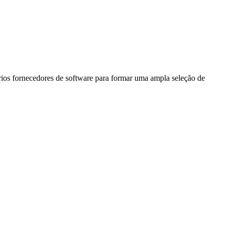
rios fornecedores de software para formar uma ampla seleção de