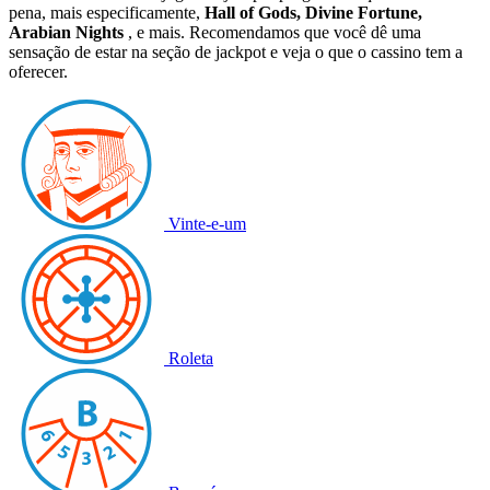
pena, mais especificamente,
Hall of Gods, Divine Fortune,
Arabian Nights
, e mais. Recomendamos que você dê uma
sensação de estar na seção de jackpot e veja o que o cassino tem a
oferecer.
Vinte-e-um
Roleta