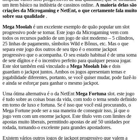
um item básico na indústria de cassinos online.
A maioria delas são
criações da Microgaming e NetEnt, o que certamente fala muito
sobre sua qualidade
.
Mega Moolah
é um excelente exemplo de quão popular um slot
progressivo pode se tornar. Este jogo da Microgaming vem com
todos os recursos padrão de um jogo de slot moderno – 5 cilindros,
25 linhas de pagamento, símbolos Wild e Bônus, etc. Mas o que
separa este jogo dos outros de seu tipo é o enorme jackpot
progressivo que o acompanha. O seu estado habitual é de uma soma
de sete dígitos e é o incentivo perfeito para qualquer pessoa jogar.
Este slot também está vinculado a
Mega Moolah Isis
e dois
guardam o jackpot juntos. Ambos os jogos apresentam temas e
jogabilidade diferentes, portanto, se você quiser mudar, pode fazê-lo
e ainda se esforçar para ganhar o mesmo jackpot.
Uma ótima alternativa é o da NetEnt
Mega Fortuna
slot. este jogo
é tudo sobre as coisas boas da vida, com todo o tema sendo definido
em torno de luxo e fortuna. Se é isso que você está procurando, o
Mega Fortune pode ser a sua maneira de conseguir isso, já que o
jogo vem com um enorme jackpot. Este título vem com limites de
apostas muito liberais, permitindo apostas de até 50 unidades por
rodada, tornando-o excelente para grandes apostadores.
Existem vários outros jogos de jackpot progressivo que valem a