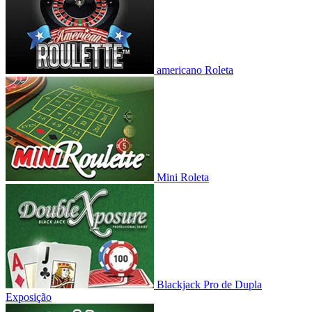
americano Roleta
Mini Roleta
Blackjack Pro de Dupla
Exposição