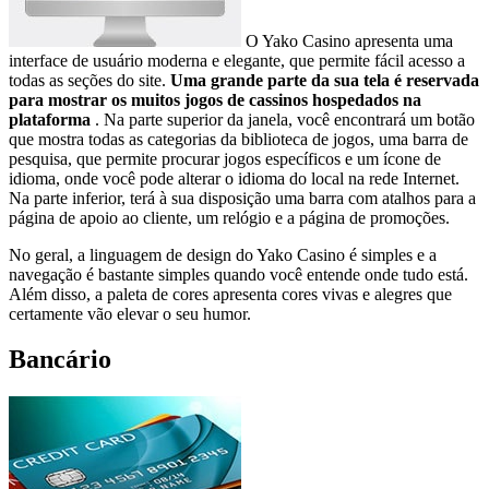
O Yako Casino apresenta uma
interface de usuário moderna e elegante, que permite fácil acesso a
todas as seções do site.
Uma grande parte da sua tela é reservada
para mostrar os muitos jogos de cassinos hospedados na
plataforma
. Na parte superior da janela, você encontrará um botão
que mostra todas as categorias da biblioteca de jogos, uma barra de
pesquisa, que permite procurar jogos específicos e um ícone de
idioma, onde você pode alterar o idioma do local na rede Internet.
Na parte inferior, terá à sua disposição uma barra com atalhos para a
página de apoio ao cliente, um relógio e a página de promoções.
No geral, a linguagem de design do Yako Casino é simples e a
navegação é bastante simples quando você entende onde tudo está.
Além disso, a paleta de cores apresenta cores vivas e alegres que
certamente vão elevar o seu humor.
Bancário