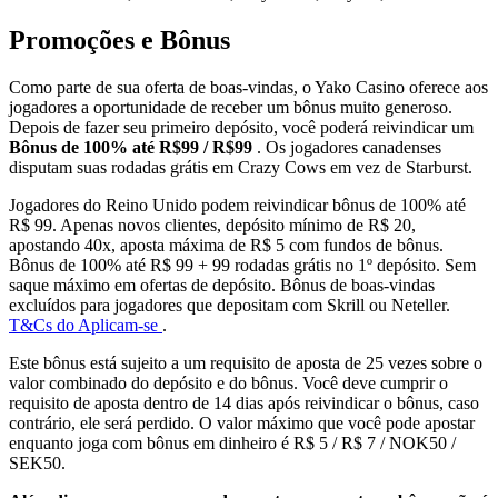
Promoções e Bônus
Como parte de sua oferta de boas-vindas, o Yako Casino oferece aos
jogadores a oportunidade de receber um bônus muito generoso.
Depois de fazer seu primeiro depósito, você poderá reivindicar um
Bônus de 100% até R$99 / R$99
. Os jogadores canadenses
disputam suas rodadas grátis em Crazy Cows em vez de Starburst.
Jogadores do Reino Unido podem reivindicar bônus de 100% até
R$ 99. Apenas novos clientes, depósito mínimo de R$ 20,
apostando 40x, aposta máxima de R$ 5 com fundos de bônus.
Bônus de 100% até R$ 99 + 99 rodadas grátis no 1º depósito. Sem
saque máximo em ofertas de depósito. Bônus de boas-vindas
excluídos para jogadores que depositam com Skrill ou Neteller.
T&Cs do Aplicam-se
.
Este bônus está sujeito a um requisito de aposta de 25 vezes sobre o
valor combinado do depósito e do bônus. Você deve cumprir o
requisito de aposta dentro de 14 dias após reivindicar o bônus, caso
contrário, ele será perdido. O valor máximo que você pode apostar
enquanto joga com bônus em dinheiro é R$ 5 / R$ 7 / NOK50 /
SEK50.