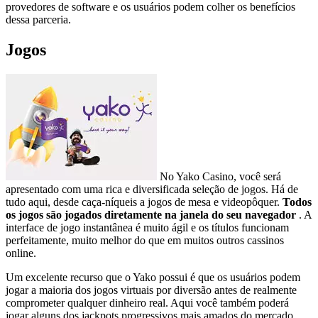
provedores de software e os usuários podem colher os benefícios
dessa parceria.
Jogos
No Yako Casino, você será
apresentado com uma rica e diversificada seleção de jogos. Há de
tudo aqui, desde caça-níqueis a jogos de mesa e videopôquer.
Todos
os jogos são jogados diretamente na janela do seu navegador
. A
interface de jogo instantânea é muito ágil e os títulos funcionam
perfeitamente, muito melhor do que em muitos outros cassinos
online.
Um excelente recurso que o Yako possui é que os usuários podem
jogar a maioria dos jogos virtuais por diversão antes de realmente
comprometer qualquer dinheiro real. Aqui você também poderá
jogar alguns dos jackpots progressivos mais amados do mercado.