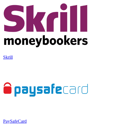
Skrill
PaySafeCard