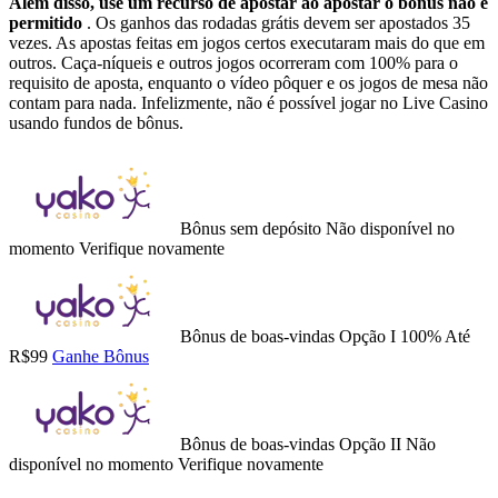
Além disso, use um recurso de apostar ao apostar o bônus não é
permitido
. Os ganhos das rodadas grátis devem ser apostados 35
vezes. As apostas feitas em jogos certos executaram mais do que em
outros. Caça-níqueis e outros jogos ocorreram com 100% para o
requisito de aposta, enquanto o vídeo pôquer e os jogos de mesa não
contam para nada. Infelizmente, não é possível jogar no Live Casino
usando fundos de bônus.
Bônus sem depósito
Não disponível no
momento
Verifique novamente
Bônus de boas-vindas Opção I
100% Até
R$99
Ganhe Bônus
Bônus de boas-vindas Opção II
Não
disponível no momento
Verifique novamente