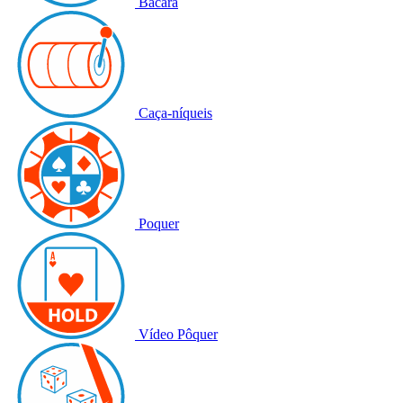
Bacará
Caça-níqueis
Poquer
Vídeo Pôquer