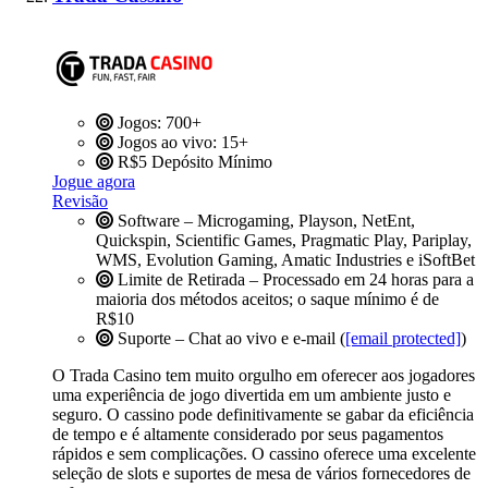
Jogos: 700+
Jogos ao vivo: 15+
R$5
Depósito Mínimo
Jogue agora
Revisão
Software – Microgaming, Playson, NetEnt,
Quickspin, Scientific Games, Pragmatic Play, Pariplay,
WMS, Evolution Gaming, Amatic Industries e iSoftBet
Limite de Retirada – Processado em 24 horas para a
maioria dos métodos aceitos; o saque mínimo é de
R$10
Suporte – Chat ao vivo e e-mail (
[email protected]
)
O Trada Casino tem muito orgulho em oferecer aos jogadores
uma experiência de jogo divertida em um ambiente justo e
seguro. O cassino pode definitivamente se gabar da eficiência
de tempo e é altamente considerado por seus pagamentos
rápidos e sem complicações. O cassino oferece uma excelente
seleção de slots e suportes de mesa de vários fornecedores de