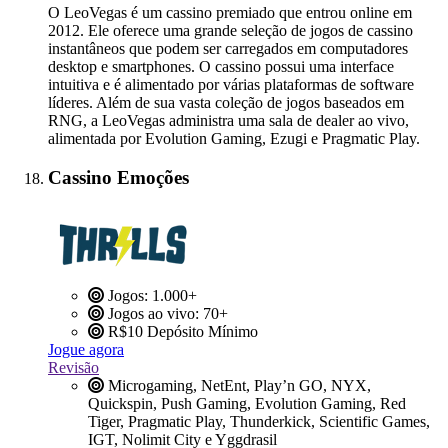
O LeoVegas é um cassino premiado que entrou online em
2012. Ele oferece uma grande seleção de jogos de cassino
instantâneos que podem ser carregados em computadores
desktop e smartphones. O cassino possui uma interface
intuitiva e é alimentado por várias plataformas de software
líderes. Além de sua vasta coleção de jogos baseados em
RNG, a LeoVegas administra uma sala de dealer ao vivo,
alimentada por Evolution Gaming, Ezugi e Pragmatic Play.
Cassino Emoções
Jogos: 1.000+
Jogos ao vivo: 70+
R$10
Depósito Mínimo
Jogue agora
Revisão
Microgaming, NetEnt, Play’n GO, NYX,
Quickspin, Push Gaming, Evolution Gaming, Red
Tiger, Pragmatic Play, Thunderkick, Scientific Games,
IGT, Nolimit City e Yggdrasil