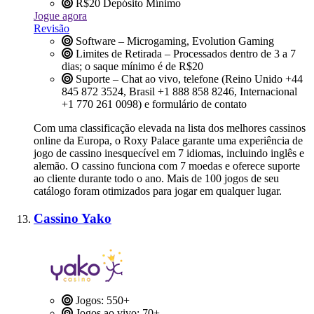
R$20
Depósito Mínimo
Jogue agora
Revisão
Software – Microgaming, Evolution Gaming
Limites de Retirada – Processados ​​dentro de 3 a 7
dias; o saque mínimo é de R$20
Suporte – Chat ao vivo, telefone (Reino Unido +44
845 872 3524, Brasil +1 888 858 8246, Internacional
+1 770 261 0098) e formulário de contato
Com uma classificação elevada na lista dos melhores cassinos
online da Europa, o Roxy Palace garante uma experiência de
jogo de cassino inesquecível em 7 idiomas, incluindo inglês e
alemão. O cassino funciona com 7 moedas e oferece suporte
ao cliente durante todo o ano. Mais de 100 jogos de seu
catálogo foram otimizados para jogar em qualquer lugar.
Cassino Yako
Jogos: 550+
Jogos ao vivo: 70+