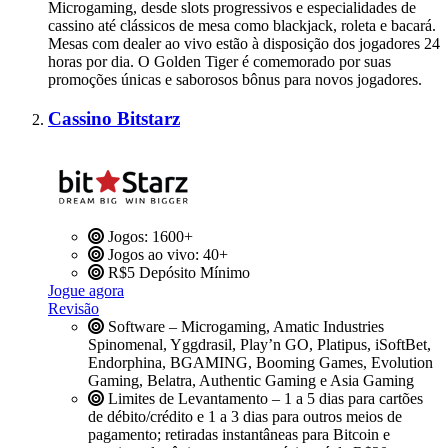
Microgaming, desde slots progressivos e especialidades de
cassino até clássicos de mesa como blackjack, roleta e bacará.
Mesas com dealer ao vivo estão à disposição dos jogadores 24
horas por dia. O Golden Tiger é comemorado por suas
promoções únicas e saborosos bônus para novos jogadores.
Cassino Bitstarz
Jogos: 1600+
Jogos ao vivo: 40+
R$5
Depósito Mínimo
Jogue agora
Revisão
Software – Microgaming, Amatic Industries
Spinomenal, Yggdrasil, Play’n GO, Platipus, iSoftBet,
Endorphina, BGAMING, Booming Games, Evolution
Gaming, Belatra, Authentic Gaming e Asia Gaming
Limites de Levantamento – 1 a 5 dias para cartões
de débito/crédito e 1 a 3 dias para outros meios de
pagamento; retiradas instantâneas para Bitcoin e