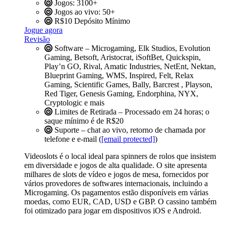
Jogos: 3100+
Jogos ao vivo: 50+
R$10
Depósito Mínimo
Jogue agora
Revisão
Software – Microgaming, Elk Studios, Evolution
Gaming, Betsoft, Aristocrat, iSoftBet, Quickspin,
Play’n GO, Rival, Amatic Industries, NetEnt, Nektan,
Blueprint Gaming, WMS, Inspired, Felt, Relax
Gaming, Scientific Games, Bally, Barcrest , Playson,
Red Tiger, Genesis Gaming, Endorphina, NYX,
Cryptologic e mais
Limites de Retirada – Processado em 24 horas; o
saque mínimo é de R$20
Suporte – chat ao vivo, retorno de chamada por
telefone e e-mail (
[email protected]
)
Videoslots é o local ideal para spinners de rolos que insistem
em diversidade e jogos de alta qualidade. O site apresenta
milhares de slots de vídeo e jogos de mesa, fornecidos por
vários provedores de softwares internacionais, incluindo a
Microgaming. Os pagamentos estão disponíveis em várias
moedas, como EUR, CAD, USD e GBP. O cassino também
foi otimizado para jogar em dispositivos iOS e Android.