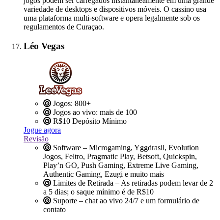
jogos podem ser carregados instantaneamente em uma grande
variedade de desktops e dispositivos móveis. O cassino usa
uma plataforma multi-software e opera legalmente sob os
regulamentos de Curaçao.
Léo Vegas
Jogos: 800+
Jogos ao vivo: mais de 100
R$10
Depósito Mínimo
Jogue agora
Revisão
Software – Microgaming, Yggdrasil, Evolution
Jogos, Feltro, Pragmatic Play, Betsoft, Quickspin,
Play’n GO, Push Gaming, Extreme Live Gaming,
Authentic Gaming, Ezugi e muito mais
Limites de Retirada – As retiradas podem levar de 2
a 5 dias; o saque mínimo é de R$10
Suporte – chat ao vivo 24/7 e um formulário de
contato