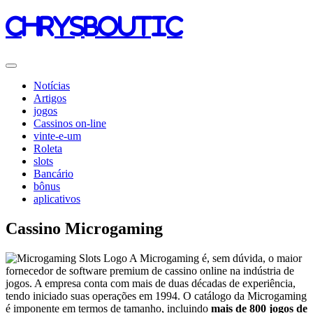
chrysboutic
Notícias
Artigos
jogos
Cassinos on-line
vinte-e-um
Roleta
slots
Bancário
bônus
aplicativos
Cassino Microgaming
A Microgaming é, sem dúvida, o maior
fornecedor de software premium de cassino online na indústria de
jogos. A empresa conta com mais de duas décadas de experiência,
tendo iniciado suas operações em 1994. O catálogo da Microgaming
é imponente em termos de tamanho, incluindo
mais de 800 jogos de