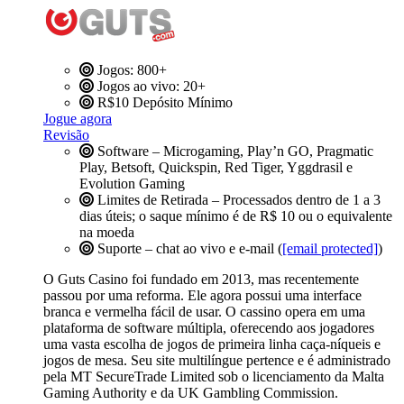
Jogos: 800+
Jogos ao vivo: 20+
R$10
Depósito Mínimo
Jogue agora
Revisão
Software – Microgaming, Play’n GO, Pragmatic
Play, Betsoft, Quickspin, Red Tiger, Yggdrasil e
Evolution Gaming
Limites de Retirada – Processados ​​dentro de 1 a 3
dias úteis; o saque mínimo é de R$ 10 ou o equivalente
na moeda
Suporte – chat ao vivo e e-mail (
[email protected]
)
O Guts Casino foi fundado em 2013, mas recentemente
passou por uma reforma. Ele agora possui uma interface
branca e vermelha fácil de usar. O cassino opera em uma
plataforma de software múltipla, oferecendo aos jogadores
uma vasta escolha de jogos de primeira linha caça-níqueis e
jogos de mesa. Seu site multilíngue pertence e é administrado
pela MT SecureTrade Limited sob o licenciamento da Malta
Gaming Authority e da UK Gambling Commission.