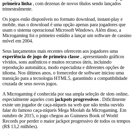
primeira linha
, com dezenas de novos títulos sendo lançados
trimestralmente.
Os jogos estão disponíveis no formato download, instant-play e
mobile, mas o download é uma opção apenas para jogadores que
usam o sistema operacional Microsoft Windows. Além disso, a
Microgaming foi o primeiro estúdio a lançar um software de cassino
móvel em 2004.
Seus lançamentos mais recentes oferecem aos jogadores uma
experiência de jogo de primeira classe
, apresentando gráficos
vívidos, sons autênticos e muitos recursos úteis, incluindo
reprodução automática, modo especialista e diferentes opções de
idioma. Nos últimos anos, o fornecedor de software iniciou uma
transição para a tecnologia HTML5, garantindo a compatibilidade
cruzada de seus novos jogos.
A Microgaming é conhecida por sua ampla seleção de slots online,
especialmente aqueles com
jackpots progressivos
. Dificilmente
existe um jogador de caça-níqueis na web que não tenha ouvido
falar do famoso caça-níqueis Mega Moolah da Microgaming. Em
outubro de 2015, o jogo chegou ao Guinness Book of World
Records por perder o maior jackpot progressivo de todos os tempos
(R$ 13,2 milhões).