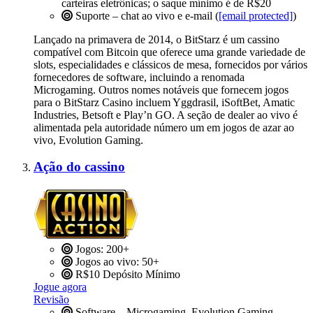
carteiras eletrônicas; o saque mínimo é de R$20
Suporte – chat ao vivo e e-mail (
[email protected]
)
Lançado na primavera de 2014, o BitStarz é um cassino
compatível com Bitcoin que oferece uma grande variedade de
slots, especialidades e clássicos de mesa, fornecidos por vários
fornecedores de software, incluindo a renomada
Microgaming. Outros nomes notáveis ​​​​que fornecem jogos
para o BitStarz Casino incluem Yggdrasil, iSoftBet, Amatic
Industries, Betsoft e Play’n GO. A seção de dealer ao vivo é
alimentada pela autoridade número um em jogos de azar ao
vivo, Evolution Gaming.
Ação do cassino
Jogos: 200+
Jogos ao vivo: 50+
R$10
Depósito Mínimo
Jogue agora
Revisão
Software – Microgaming, Evolution Gaming