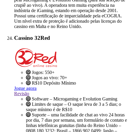
crupiê ao vivo). A operadora tem muita experiência na
indústria de iGaming, estando em operação desde 2001.
Possui uma certificação de imparcialidade pela eCOGRA.
Um nível extra de proteção é adicionado pelas licenças do
cassino em Malta e no Reino Unido.
Cassino 32Red
Jogos: 550+
Jogos ao vivo: 70+
R$10
Depósito Mínimo
Jogue agora
Revisão
Software – Microgaming e Evolution Gaming
Limites de saque – O saque leva de 3 a 5 dias; o
saque mínimo é de R$10
Suporte – uma facilidade de chat ao vivo 24 horas
por dia, 7 dias por semana, um formulário de contato e
linhas telefônicas gratuitas (linha do Reino Unido –
0808 180 3232; Brasil – 1866 902 0499; Japão –