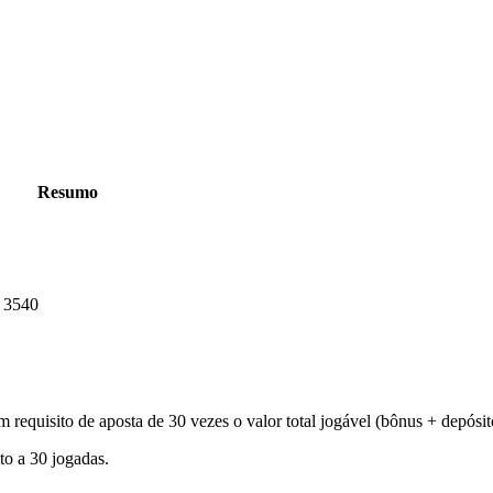
Resumo
2 3540
m requisito de aposta de 30 vezes o valor total jogável (bônus + depósit
to a 30 jogadas.