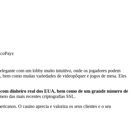
 EcoPayz
e elegante com um lobby muito intuitivo, onde os jogadores podem
s, bem como muitas variedades de videopôquer e jogos de mesa. Eles
s com dinheiro real dos EUA, bem como de um grande número de
meio das mais recentes criptografias SSL.
anos. O casino aprecia e valoriza os seus clientes e o seu