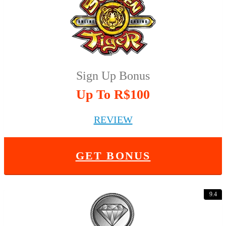
Sign Up Bonus
Up To R$100
REVIEW
GET BONUS
9.4