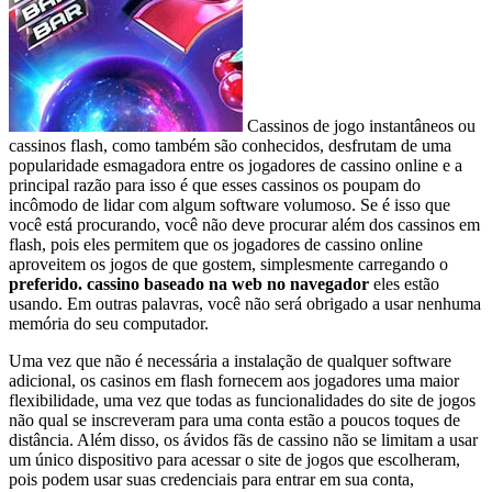
Cassinos de jogo instantâneos ou
cassinos flash, como também são conhecidos, desfrutam de uma
popularidade esmagadora entre os jogadores de cassino online e a
principal razão para isso é que esses cassinos os poupam do
incômodo de lidar com algum software volumoso. Se é isso que
você está procurando, você não deve procurar além dos cassinos em
flash, pois eles permitem que os jogadores de cassino online
aproveitem os jogos de que gostem, simplesmente carregando o
preferido. cassino baseado na web no navegador
eles estão
usando. Em outras palavras, você não será obrigado a usar nenhuma
memória do seu computador.
Uma vez que não é necessária a instalação de qualquer software
adicional, os casinos em flash fornecem aos jogadores uma maior
flexibilidade, uma vez que todas as funcionalidades do site de jogos
não qual se inscreveram para uma conta estão a poucos toques de
distância. Além disso, os ávidos fãs de cassino não se limitam a usar
um único dispositivo para acessar o site de jogos que escolheram,
pois podem usar suas credenciais para entrar em sua conta,