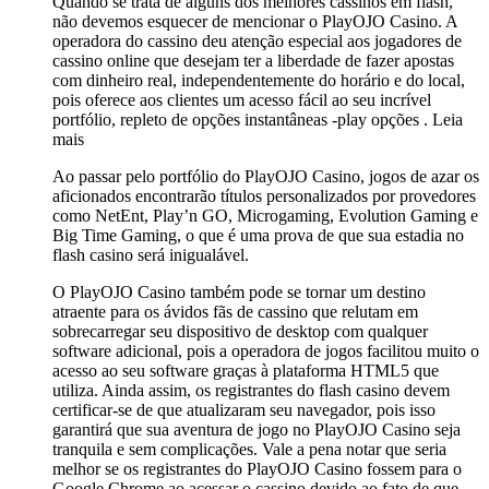
Quando se trata de alguns dos melhores cassinos em flash,
não devemos esquecer de mencionar o PlayOJO Casino. A
operadora do cassino deu atenção especial aos jogadores de
cassino online que desejam ter a liberdade de fazer apostas
com dinheiro real, independentemente do horário e do local,
pois oferece aos clientes um acesso fácil ao seu incrível
portfólio, repleto de opções instantâneas -play opções .
Leia
mais
Ao passar pelo portfólio do PlayOJO Casino, jogos de azar os
aficionados encontrarão títulos personalizados por provedores
como NetEnt, Play’n GO, Microgaming, Evolution Gaming e
Big Time Gaming, o que é uma prova de que sua estadia no
flash casino será inigualável.
O PlayOJO Casino também pode se tornar um destino
atraente para os ávidos fãs de cassino que relutam em
sobrecarregar seu dispositivo de desktop com qualquer
software adicional, pois a operadora de jogos facilitou muito o
acesso ao seu software graças à plataforma HTML5 que
utiliza. Ainda assim, os registrantes do flash casino devem
certificar-se de que atualizaram seu navegador, pois isso
garantirá que sua aventura de jogo no PlayOJO Casino seja
tranquila e sem complicações. Vale a pena notar que seria
melhor se os registrantes do PlayOJO Casino fossem para o
Google Chrome ao acessar o cassino devido ao fato de que