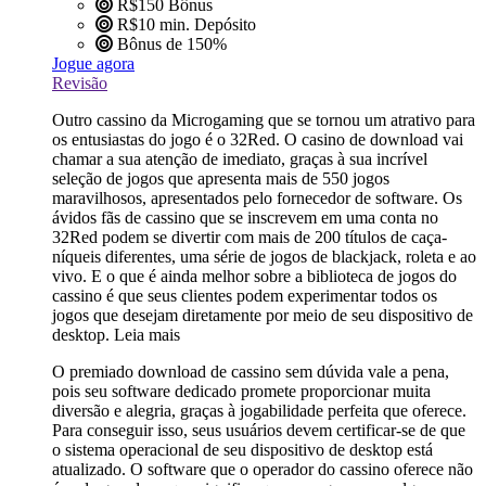
R$150
Bônus
R$10
min. Depósito
Bônus de 150%
Jogue agora
Revisão
Outro cassino da Microgaming que se tornou um atrativo para
os entusiastas do jogo é o 32Red. O casino de download vai
chamar a sua atenção de imediato, graças à sua incrível
seleção de jogos que apresenta mais de 550 jogos
maravilhosos, apresentados pelo fornecedor de software. Os
ávidos fãs de cassino que se inscrevem em uma conta no
32Red podem se divertir com mais de 200 títulos de caça-
níqueis diferentes, uma série de jogos de blackjack, roleta e ao
vivo. E o que é ainda melhor sobre a biblioteca de jogos do
cassino é que seus clientes podem experimentar todos os
jogos que desejam diretamente por meio de seu dispositivo de
desktop.
Leia mais
O premiado download de cassino sem dúvida vale a pena,
pois seu software dedicado promete proporcionar muita
diversão e alegria, graças à jogabilidade perfeita que oferece.
Para conseguir isso, seus usuários devem certificar-se de que
o sistema operacional de seu dispositivo de desktop está
atualizado. O software que o operador do cassino oferece não