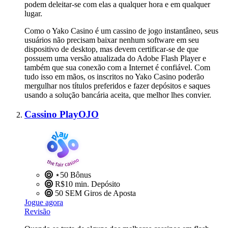
podem deleitar-se com elas a qualquer hora e em qualquer
lugar.
Como o Yako Casino é um cassino de jogo instantâneo, seus
usuários não precisam baixar nenhum software em seu
dispositivo de desktop, mas devem certificar-se de que
possuem uma versão atualizada do Adobe Flash Player e
também que sua conexão com a Internet é confiável. Com
tudo isso em mãos, os inscritos no Yako Casino poderão
mergulhar nos títulos preferidos e fazer depósitos e saques
usando a solução bancária aceita, que melhor lhes convier.
Cassino PlayOJO
⋆50
Bônus
R$10
min. Depósito
50 SEM Giros de Aposta
Jogue agora
Revisão