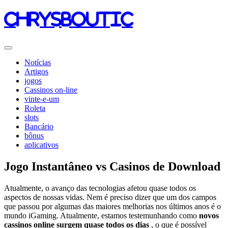
chrysboutic
Notícias
Artigos
jogos
Cassinos on-line
vinte-e-um
Roleta
slots
Bancário
bônus
aplicativos
Jogo Instantâneo vs Casinos de Download
Atualmente, o avanço das tecnologias afetou quase todos os
aspectos de nossas vidas. Nem é preciso dizer que um dos campos
que passou por algumas das maiores melhorias nos últimos anos é o
mundo iGaming. Atualmente, estamos testemunhando como
novos
cassinos online surgem quase todos os dias
, o que é possível