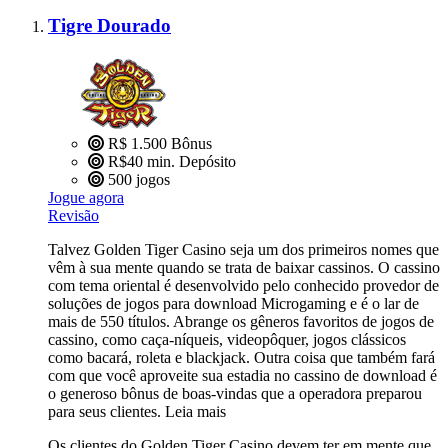
Tigre Dourado
R$ 1.500
Bônus
R$40
min. Depósito
500 jogos
Jogue agora
Revisão
Talvez Golden Tiger Casino seja um dos primeiros nomes que
vêm à sua mente quando se trata de baixar cassinos. O cassino
com tema oriental é desenvolvido pelo conhecido provedor de
soluções de jogos para download Microgaming e é o lar de
mais de 550 títulos. Abrange os gêneros favoritos de jogos de
cassino, como caça-níqueis, videopôquer, jogos clássicos
como bacará, roleta e blackjack. Outra coisa que também fará
com que você aproveite sua estadia no cassino de download é
o generoso bônus de boas-vindas que a operadora preparou
para seus clientes.
Leia mais
Os clientes do Golden Tiger Casino devem ter em mente que