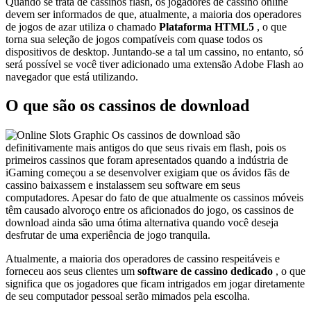
Quando se trata de cassinos flash, os jogadores de cassino online
devem ser informados de que, atualmente, a maioria dos operadores
de jogos de azar utiliza o chamado
Plataforma HTML5
, o que
torna sua seleção de jogos compatíveis com quase todos os
dispositivos de desktop. Juntando-se a tal um cassino, no entanto, só
será possível se você tiver adicionado uma extensão Adobe Flash ao
navegador que está utilizando.
O que são os cassinos de download
Os cassinos de download são
definitivamente mais antigos do que seus rivais em flash, pois os
primeiros cassinos que foram apresentados quando a indústria de
iGaming começou a se desenvolver exigiam que os ávidos fãs de
cassino baixassem e instalassem seu software em seus
computadores. Apesar do fato de que atualmente os cassinos móveis
têm causado alvoroço entre os aficionados do jogo, os cassinos de
download ainda são uma ótima alternativa quando você deseja
desfrutar de uma experiência de jogo tranquila.
Atualmente, a maioria dos operadores de cassino respeitáveis ​​​​e
forneceu aos seus clientes um
software de cassino dedicado
, o que
significa que os jogadores que ficam intrigados em jogar diretamente
de seu computador pessoal serão mimados pela escolha.