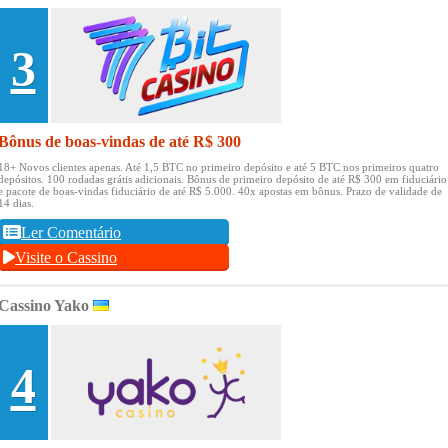
3
Bônus de boas-vindas de até R$ 300
18+ Novos clientes apenas.
Até 1,5 BTC no primeiro depósito e até 5 BTC nos primeiros quatro
depósitos.
100 rodadas grátis adicionais.
Bônus de primeiro depósito de até R$ 300 em fiduciário
e pacote de boas-vindas fiduciário de até R$ 5.000.
40x apostas em bônus.
Prazo de validade de
14 dias.
Ler Comentário
Visite o Cassino
Cassino Yako
4