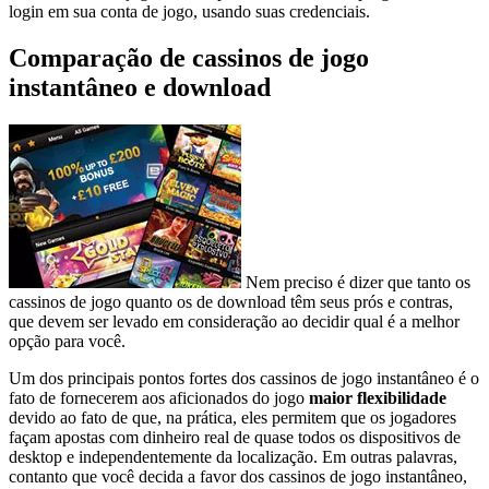
login em sua conta de jogo, usando suas credenciais.
Comparação de cassinos de jogo
instantâneo e download
Nem preciso é dizer que tanto os
cassinos de jogo quanto os de download têm seus prós e contras,
que devem ser levado em consideração ao decidir qual é a melhor
opção para você.
Um dos principais pontos fortes dos cassinos de jogo instantâneo é o
fato de fornecerem aos aficionados do jogo
maior flexibilidade
devido ao fato de que, na prática, eles permitem que os jogadores
façam apostas com dinheiro real de quase todos os dispositivos de
desktop e independentemente da localização. Em outras palavras,
contanto que você decida a favor dos cassinos de jogo instantâneo,