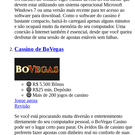
devem estar utilizando um sistema operacional Microsoft
Windows 7 ou uma versão mais recente para ter acesso ao
software para download. Como o software do cassino é
bastante compacto, baixá-lo carregará apenas alguns minutos
e não ocupará muito da memória do seu computador. Uma
conexão à Internet também é essencial, desde que você queira
desfrutar de uma sessão de apostas estáveis ​​sem falhas.
Cassino de BoVegas
R$ 5.500
Bônus
R$25
min. Depósito
Mais de 200 jogos de cassino
Jogue agora
Revisão
Se você está procurando muita diversão e entretenimento
diretamente do seu computador pessoal, o BoVegas Casino
pode ser o lugar certo para parar. Os ávidos fãs de cassino que
preferem fazer apostas com dinheiro real no conforto de suas