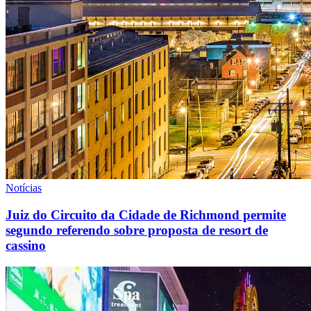
Notícias
Juiz do Circuito da Cidade de Richmond permite
segundo referendo sobre proposta de resort de
cassino