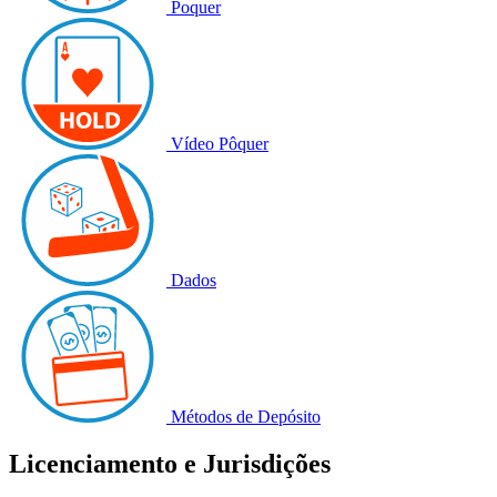
Poquer
Vídeo Pôquer
Dados
Métodos de Depósito
Licenciamento e Jurisdições