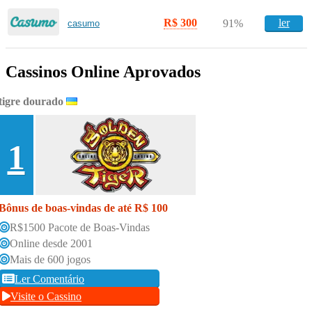
R$ 300
ler
91%
casumo
Cassinos Online Aprovados
tigre dourado
1
Bônus de boas-vindas de até R$ 100
R$1500 Pacote de Boas-Vindas
Online desde 2001
Mais de 600 jogos
Ler Comentário
Visite o Cassino