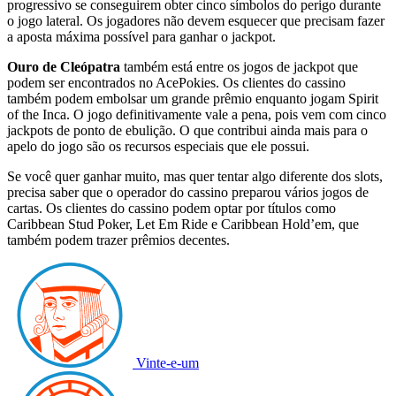
progressivo se conseguirem obter cinco símbolos do perigo durante
o jogo lateral. Os jogadores não devem esquecer que precisam fazer
a aposta máxima possível para ganhar o jackpot.
Ouro de Cleópatra
também está entre os jogos de jackpot que
podem ser encontrados no AcePokies. Os clientes do cassino
também podem embolsar um grande prêmio enquanto jogam Spirit
of the Inca. O jogo definitivamente vale a pena, pois vem com cinco
jackpots de ponto de ebulição. O que contribui ainda mais para o
apelo do jogo são os recursos especiais que ele possui.
Se você quer ganhar muito, mas quer tentar algo diferente dos slots,
precisa saber que o operador do cassino preparou vários jogos de
cartas. Os clientes do cassino podem optar por títulos como
Caribbean Stud Poker, Let Em Ride e Caribbean Hold’em, que
também podem trazer prêmios decentes.
Vinte-e-um