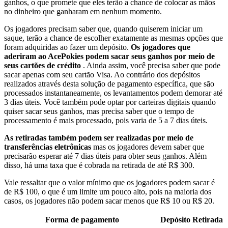
ganhos, o que promete que eles terão a chance de colocar as mãos
no dinheiro que ganharam em nenhum momento.
Os jogadores precisam saber que, quando quiserem iniciar um
saque, terão a chance de escolher exatamente as mesmas opções que
foram adquiridas ao fazer um depósito.
Os jogadores que
aderiram ao AcePokies podem sacar seus ganhos por meio de
seus cartões de crédito
. Ainda assim, você precisa saber que pode
sacar apenas com seu cartão Visa. Ao contrário dos depósitos
realizados através desta solução de pagamento específica, que são
processados ​​instantaneamente, os levantamentos podem demorar até
3 dias úteis. Você também pode optar por carteiras digitais quando
quiser sacar seus ganhos, mas precisa saber que o tempo de
processamento é mais processado, pois varia de 5 a 7 dias úteis.
As retiradas também podem ser realizadas por meio de
transferências eletrônicas
mas os jogadores devem saber que
precisarão esperar até 7 dias úteis para obter seus ganhos. Além
disso, há uma taxa que é cobrada na retirada de até R$ 300.
Vale ressaltar que o valor mínimo que os jogadores podem sacar é
de R$ 100, o que é um limite um pouco alto, pois na maioria dos
casos, os jogadores não podem sacar menos que R$ 10 ou R$ 20.
Forma de pagamento
Depósito
Retirada