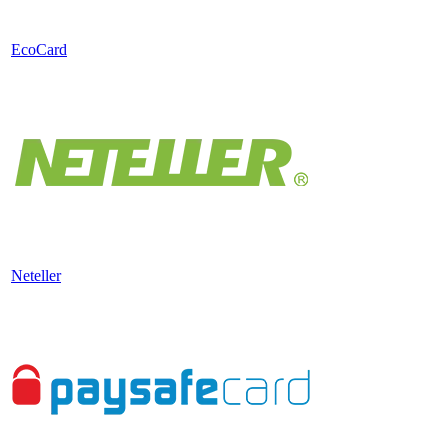
EcoCard
Neteller