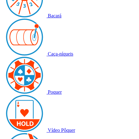
Bacará
Caça-níqueis
Poquer
Vídeo Pôquer