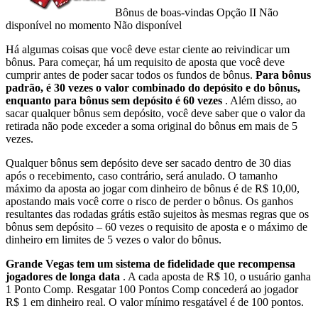
Bônus de boas-vindas Opção II
Não
disponível no momento
Não disponível
Há algumas coisas que você deve estar ciente ao reivindicar um
bônus. Para começar, há um requisito de aposta que você deve
cumprir antes de poder sacar todos os fundos de bônus.
Para bônus
padrão, é 30 vezes o valor combinado do depósito e do bônus,
enquanto para bônus sem depósito é 60 vezes
. Além disso, ao
sacar qualquer bônus sem depósito, você deve saber que o valor da
retirada não pode exceder a soma original do bônus em mais de 5
vezes.
Qualquer bônus sem depósito deve ser sacado dentro de 30 dias
após o recebimento, caso contrário, será anulado. O tamanho
máximo da aposta ao jogar com dinheiro de bônus é de R$ 10,00,
apostando mais você corre o risco de perder o bônus. Os ganhos
resultantes das rodadas grátis estão sujeitos às mesmas regras que os
bônus sem depósito – 60 vezes o requisito de aposta e o máximo de
dinheiro em limites de 5 vezes o valor do bônus.
Grande Vegas tem um sistema de fidelidade que recompensa
jogadores de longa data
. A cada aposta de R$ 10, o usuário ganha
1 Ponto Comp. Resgatar 100 Pontos Comp concederá ao jogador
R$ 1 em dinheiro real. O valor mínimo resgatável é de 100 pontos.