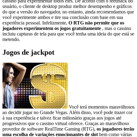
cassino para experimentar todos eles. De acordo com o feedback do
usuário, o cliente de desktop produz melhor desempenho e gráficos
do que a versão do navegador, no entanto, ainda recomendamos que
você experimente ambos e tire sua conclusão com base em sua
experiência pessoal. Infelizmente,
O RTG não permite que os
jogadores experimentem os jogos gratuitamente
, mas o cassino
incluiu capturas de tela para que você tenha uma ideia do que está se
metendo.
Jogos de jackpot
Você terá momentos maravilhosos
ao decidir jogar no Grande Vegas. Além disso, você pode trazer cor
à sua experiência e talvez ficar milionário graças aos jogos até
progressivos que o cassino virtual oferece. Graças ao maravilhoso
provedor de software RealTime Gaming (RTG),
os jogadores terão
uma escolha de variações emocionantes de slot
bem como várias