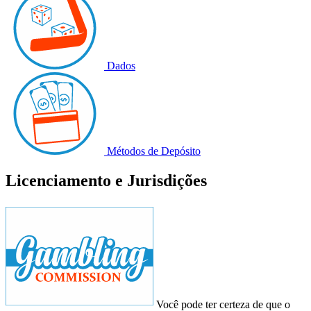
Dados
Métodos de Depósito
Licenciamento e Jurisdições
Você pode ter certeza de que o