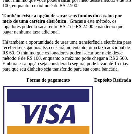
valor mínimo que você poderá sacar por meio desse método é de R$
100, enquanto o máximo é de R$ 2.500.
Também existe a opção de sacar seus fundos do cassino por
meio de uma carteira eletrônica
. Graças a este método, os
jogadores poderão sacar entre R$ 25 e R$ 2.500 e não terão que
pagar nenhuma taxa adicional.
Há também a oportunidade de usar uma transferência eletrônica para
receber seus ganhos. Isso custará, no entanto, uma taxa adicional de
R$ 60. O mínimo que os jogadores podem sacar por meio desse
método é de R$ 100, enquanto o máximo pode chegar a R$ 2.500.
Embora essa opção seja considerada segura, pode levar até 15 dias
para que seu dinheiro seja transferido para sua conta bancária.
Forma de pagamento
Depósito
Retirada