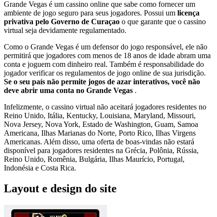
Grande Vegas é um cassino online que sabe como fornecer um
ambiente de jogo seguro para seus jogadores. Possui um
licença
privativa pelo Governo de Curaçao
o que garante que o cassino
virtual seja devidamente regulamentado.
Como o Grande Vegas é um defensor do jogo responsável, ele não
permitirá que jogadores com menos de 18 anos de idade abram uma
conta e joguem com dinheiro real. Também é responsabilidade do
jogador verificar os regulamentos de jogo online de sua jurisdição.
Se o seu país não permite jogos de azar interativos, você não
deve abrir uma conta no Grande Vegas
.
Infelizmente, o cassino virtual não aceitará jogadores residentes no
Reino Unido, Itália, Kentucky, Louisiana, Maryland, Missouri,
Nova Jersey, Nova York, Estado de Washington, Guam, Samoa
Americana, Ilhas Marianas do Norte, Porto Rico, Ilhas Virgens
Americanas. Além disso, uma oferta de boas-vindas não estará
disponível para jogadores residentes na Grécia, Polônia, Rússia,
Reino Unido, Romênia, Bulgária, Ilhas Maurício, Portugal,
Indonésia e Costa Rica.
Layout e design do site