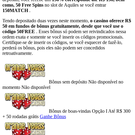
como, 50 Free Spins
no slot de Aquiles se você entrar
150MATCH
.
Tendo depositado duas vezes neste momento,
o cassino oferece R$
50 em fundos de bônus gratuitamente, desde que você use o
código 50FREE
. Esses bônus só podem ser reivindicados nessa
ordem exata e somente se você inserir os códigos promocionais.
Certifique-se de inserir os códigos, se você esquecer de fazê-lo,
perderá os bônus, pois eles não podem ser concedidos
retroativamente.
Bônus sem depósito
Não disponível no
momento
Não disponível
Bônus de boas-vindas Opção I
Até R$ 300
+ 50 rodadas grátis
Ganhe Bônus