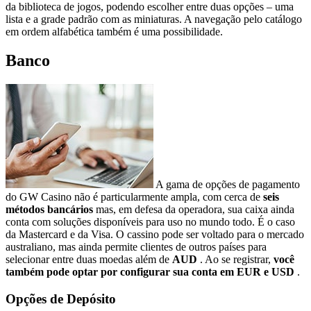
da biblioteca de jogos, podendo escolher entre duas opções – uma
lista e a grade padrão com as miniaturas. A navegação pelo catálogo
em ordem alfabética também é uma possibilidade.
Banco
A gama de opções de pagamento
do GW Casino não é particularmente ampla, com cerca de
seis
métodos bancários
mas, em defesa da operadora, sua caixa ainda
conta com soluções disponíveis para uso no mundo todo. É o caso
da Mastercard e da Visa. O cassino pode ser voltado para o mercado
australiano, mas ainda permite clientes de outros países para
selecionar entre duas moedas além de
AUD
. Ao se registrar,
você
também pode optar por configurar sua conta em EUR e USD
.
Opções de Depósito