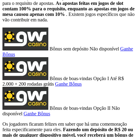
para o requisito de apostas.
As apostas feitas em jogos de slot
contam 100% para o requisito, enquanto as apostas em jogos de
mesa causou apenas com 10%
. Existem jogos específicos que não
vão contribuir em nada.
Bônus sem depósito
Não disponível
Ganhe
Bônus
Bônus de boas-vindas Opção I
Até R$
2.000 + 200 rodadas grátis
Ganhe Bônus
Bônus de boas-vindas Opção II
Não
disponível
Ganhe Bônus
Os jogadores ficaram felizes em saber que há uma comemoração
feita especificamente para eles.
Fazendo um depósito de R$ 20 ou
mais de qualquer dispositivo móvel, você receberá um bônus de