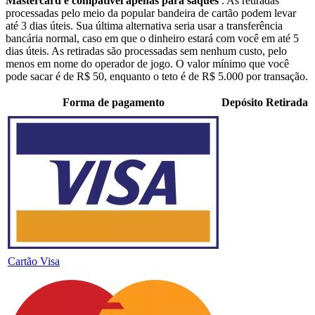
Mastercard é compatível apenas para saques
. As retiradas
processadas pelo meio da popular bandeira de cartão podem levar
até 3 dias úteis. Sua última alternativa seria usar a transferência
bancária normal, caso em que o dinheiro estará com você em até 5
dias úteis. As retiradas são processadas sem nenhum custo, pelo
menos em nome do operador de jogo. O valor mínimo que você
pode sacar é de R$ 50, enquanto o teto é de R$ 5.000 por transação.
Forma de pagamento
Depósito
Retirada
Cartão Visa