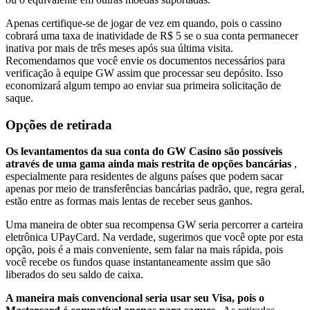
Apenas certifique-se de jogar de vez em quando, pois o cassino
cobrará uma taxa de inatividade de R$ 5 se o sua conta permanecer
inativa por mais de três meses após sua última visita.
Recomendamos que você envie os documentos necessários para
verificação à equipe GW assim que processar seu depósito. Isso
economizará algum tempo ao enviar sua primeira solicitação de
saque.
Opções de retirada
Os levantamentos da sua conta do GW Casino são possíveis
através de uma gama ainda mais restrita de opções bancárias
,
especialmente para residentes de alguns países que podem sacar
apenas por meio de transferências bancárias padrão, que, regra geral,
estão entre as formas mais lentas de receber seus ganhos.
Uma maneira de obter sua recompensa GW seria percorrer a carteira
eletrônica UPayCard. Na verdade, sugerimos que você opte por esta
opção, pois é a mais conveniente, sem falar na mais rápida, pois
você recebe os fundos quase instantaneamente assim que são
liberados do seu saldo de caixa.
A maneira mais convencional seria usar seu Visa, pois o