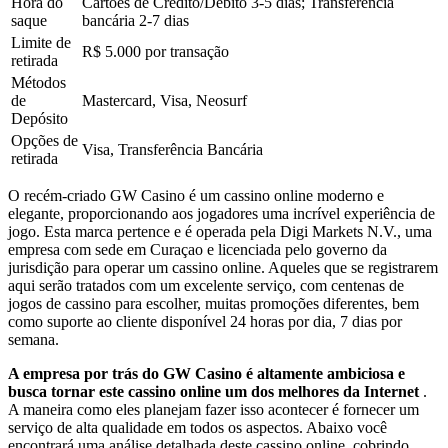
Hora do
Cartões de Crédito/Débito 3-5 dias; Transferência
saque
bancária 2-7 dias
Limite de
R$ 5.000 por transação
retirada
Métodos
de
Mastercard, Visa, Neosurf
Depósito
Opções de
Visa, Transferência Bancária
retirada
O recém-criado GW Casino é um cassino online moderno e
elegante, proporcionando aos jogadores uma incrível experiência de
jogo. Esta marca pertence e é operada pela Digi Markets N.V., uma
empresa com sede em Curaçao e licenciada pelo governo da
jurisdição para operar um cassino online. Aqueles que se registrarem
aqui serão tratados com um excelente serviço, com centenas de
jogos de cassino para escolher, muitas promoções diferentes, bem
como suporte ao cliente disponível 24 horas por dia, 7 dias por
semana.
A empresa por trás do GW Casino é altamente ambiciosa e
busca tornar este cassino online um dos melhores da Internet
.
A maneira como eles planejam fazer isso acontecer é fornecer um
serviço de alta qualidade em todos os aspectos. Abaixo você
encontrará uma análise detalhada deste cassino online, cobrindo