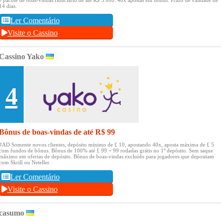
14 dias.
Ler Comentário
Visite o Cassino
Cassino Yako
4
Bônus de boas-vindas de até R$ 99
#AD Somente novos clientes, depósito mínimo de £ 10, apostando 40x, aposta máxima de £ 5
com fundos de bônus.
Bônus de 100% até £ 99 + 99 rodadas grátis no 1º depósito.
Sem saque
máximo em ofertas de depósito.
Bônus de boas-vindas excluído para jogadores que depositam
com Skrill ou Neteller.
Ler Comentário
Visite o Cassino
casumo