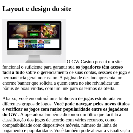
Layout e design do site
O GW Casino possui um site
funcional o suficiente para garantir sua
os jogadores têm acesso
fácil a tudo
sobre o gerenciamento de suas contas, sessões de jogo e
permanência geral no cassino. A página de destino apresenta um
enorme banner que solicita a quem entra no site reivindicar um
bônus de boas-vindas, com um link para os termos da oferta.
Abaixo, você encontrará uma biblioteca de jogos estruturada em
diferentes grupos de jogos.
Você pode navegar pelos novos títulos
e verificar os jogos com maior popularidade entre os jogadores
do GW
. A operadora também adicionou um filtro que facilita a
classificação dos jogos de acordo com vários recursos, como
compatibilidade com dispositivos móveis, número da linha de
pagamento e popularidade. Você também pode alterar a visualização