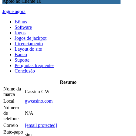
Apoio ao Cliente
10
Jogue agora
Bônus
Software
Jogos
Jogos de jackpot
Licenciamento
Layout do site
Banco
Suporte
Perguntas frequentes
Conclusão
Resumo
Nome da
Cassino GW
marca
Local
gwcasino.com
Número
de
N/A
telefone
Correio
[email protected]
Bate-papo
sim