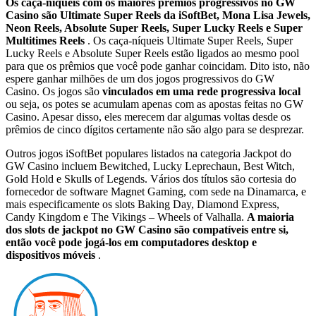
Os caça-níqueis com os maiores prêmios progressivos no GW
Casino são Ultimate Super Reels da iSoftBet, Mona Lisa Jewels,
Neon Reels, Absolute Super Reels, Super Lucky Reels e Super
Multitimes Reels
. Os caça-níqueis Ultimate Super Reels, Super
Lucky Reels e Absolute Super Reels estão ligados ao mesmo pool
para que os prêmios que você pode ganhar coincidam. Dito isto, não
espere ganhar milhões de um dos jogos progressivos do GW
Casino. Os jogos são
vinculados em uma rede progressiva local
ou seja, os potes se acumulam apenas com as apostas feitas no GW
Casino. Apesar disso, eles merecem dar algumas voltas desde os
prêmios de cinco dígitos certamente não são algo para se desprezar.
Outros jogos iSoftBet populares listados na categoria Jackpot do
GW Casino incluem Bewitched, Lucky Leprechaun, Best Witch,
Gold Hold e Skulls of Legends. Vários dos títulos são cortesia do
fornecedor de software Magnet Gaming, com sede na Dinamarca, e
mais especificamente os slots Baking Day, Diamond Express,
Candy Kingdom e The Vikings – Wheels of Valhalla.
A maioria
dos slots de jackpot no GW Casino são compatíveis entre si,
então você pode jogá-los em computadores desktop e
dispositivos móveis
.