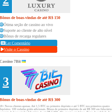
Bônus de boas-vindas de até R$ 150
Ótima seção de cassino ao vivo
Suporte ao cliente de alto nível
Bônus de recarga regulares
Ler Comentário
Visite o Cassino
Cassino 7Bit
3
Bônus de boas-vindas de até R$ 300
18+ Novos clientes apenas.
Até 1,5 BTC no primeiro depósito e até 5 BTC nos primeiros quatro
depósitos.
100 rodadas grátis adicionais.
Bônus de primeiro depósito de até R$ 300 em fiduciário
e pacote de boas-vindas fiduciário de até R$ 5.000.
40x apostas em bônus.
Prazo de validade de