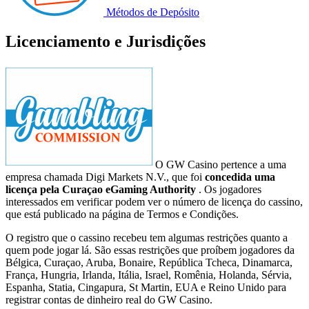
Métodos de Depósito
Licenciamento e Jurisdições
O GW Casino pertence a uma
empresa chamada Digi Markets N.V., que foi
concedida uma
licença pela Curaçao eGaming Authority
. Os jogadores
interessados ​​em verificar podem ver o número de licença do cassino,
que está publicado na página de Termos e Condições.
O registro que o cassino recebeu tem algumas restrições quanto a
quem pode jogar lá. São essas restrições que proíbem jogadores da
Bélgica, Curaçao, Aruba, Bonaire, República Tcheca, Dinamarca,
França, Hungria, Irlanda, Itália, Israel, Romênia, Holanda, Sérvia,
Espanha, Statia, Cingapura, St Martin, EUA e Reino Unido para
registrar contas de dinheiro real do GW Casino.