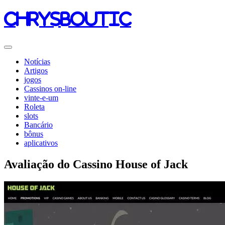
chrysboutic
Notícias
Artigos
jogos
Cassinos on-line
vinte-e-um
Roleta
slots
Bancário
bônus
aplicativos
Avaliação do Cassino House of Jack