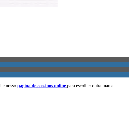
ulte nosso
página de cassinos online
para escolher outra marca.