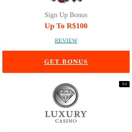
Sign Up Bonus
Up To R$100
REVIEW
GET BONUS
9.4