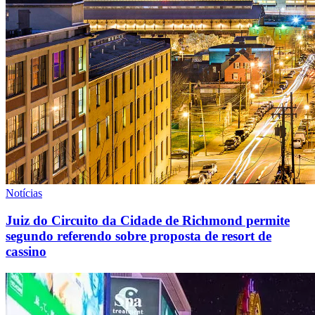
Notícias
Juiz do Circuito da Cidade de Richmond permite
segundo referendo sobre proposta de resort de
cassino