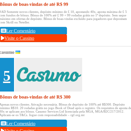
Bônus de boas-vindas de até R$ 99
#AD Somente novos clientes, depósito mínimo de £ 10, apostando 40x, aposta máxima de £ 5
com fundos de bônus.
Bônus de 100% até £ 99 + 99 rodadas grátis no 1º depósito.
Sem saque
máximo em ofertas de depósito.
Bônus de boas-vindas excluído para jogadores que depositam
com Skrill ou Neteller.
Ler Comentário
Visite o Cassino
casumo
5
Bônus de boas-vindas de até R$ 300
Apenas novos clientes.
Ativação necessária.
Bônus de depósito de 100% até R$300.
Depósito
mínimo R$10.
20 rodadas grátis no jogo Book of Dead após o registro.
Os requisitos de aposta d
30x se aplicam aos bônus.
Casumo Services Ltd licenciada pela MGA, MGA/B2C/217/2012.
Aplicam-se os T&Cs.
Jogue com responsabilidade – rgf.org.mt
Ler Comentário
Visite o Cassino