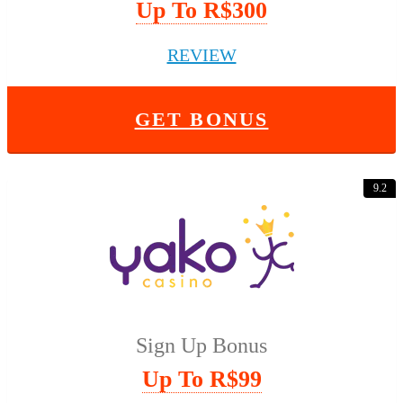
Up To R$300
REVIEW
GET BONUS
9.2
Sign Up Bonus
Up To R$99