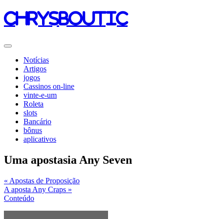
chrysboutic
Notícias
Artigos
jogos
Cassinos on-line
vinte-e-um
Roleta
slots
Bancário
bônus
aplicativos
Uma apostasia Any Seven
« Apostas de Proposição
A aposta Any Craps »
Conteúdo