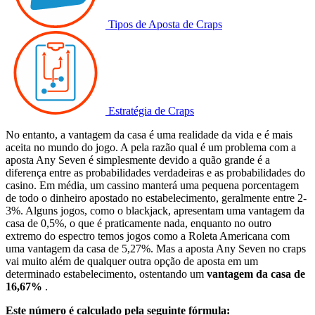
Tipos de Aposta de Craps
Estratégia de Craps
No entanto, a vantagem da casa é uma realidade da vida e é mais
aceita no mundo do jogo. A pela razão qual é um problema com a
aposta Any Seven é simplesmente devido a quão grande é a
diferença entre as probabilidades verdadeiras e as probabilidades do
casino. Em média, um cassino manterá uma pequena porcentagem
de todo o dinheiro apostado no estabelecimento, geralmente entre 2-
3%. Alguns jogos, como o blackjack, apresentam uma vantagem da
casa de 0,5%, o que é praticamente nada, enquanto no outro
extremo do espectro temos jogos como a Roleta Americana com
uma vantagem da casa de 5,27%. Mas a aposta Any Seven no craps
vai muito além de qualquer outra opção de aposta em um
determinado estabelecimento, ostentando um
vantagem da casa de
16,67%
.
Este número é calculado pela seguinte fórmula: