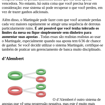
vencedora. No entanto, há outra coisa que você precisa levar em
consideração: esse sistema só pode recuperar o que você perdeu, em
vez de trazer ganhos adicionais.
Além disso, o Martingale pode fazer com que você acumule perdas
cada vez maiores rapidamente se atingir uma sequência de derrotas
particularmente ruins.
É até possível que você tenha tolerado os
limites da mesa ou fique simplesmente sem dinheiro para
aumentar suas apostas
. Todas essas são realistas realistas ao usar
o Martingale, especialmente quando sua aposta tem 6/36 de chance
de ganhar. Se você decidir utilizar o sistema Martingale, certifique-se
também de praticar um gerenciamento de banca muito disciplinado.
d’Alembert
O d’Alembert é outro sistema de
apostas que vê uma progressão negativa, mas este é muito mais