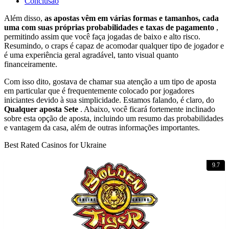
Conclusão
Além disso,
as apostas vêm em várias formas e tamanhos, cada
uma com suas próprias probabilidades e taxas de pagamento
,
permitindo assim que você faça jogadas de baixo e alto risco.
Resumindo, o craps é capaz de acomodar qualquer tipo de jogador e
é uma experiência geral agradável, tanto visual quanto
financeiramente.
Com isso dito, gostava de chamar sua atenção a um tipo de aposta
em particular que é frequentemente colocado por jogadores
iniciantes devido à sua simplicidade. Estamos falando, é claro, do
Qualquer aposta Sete
. Abaixo, você ficará fortemente inclinado
sobre esta opção de aposta, incluindo um resumo das probabilidades
e vantagem da casa, além de outras informações importantes.
Best Rated Casinos for Ukraine
9.7