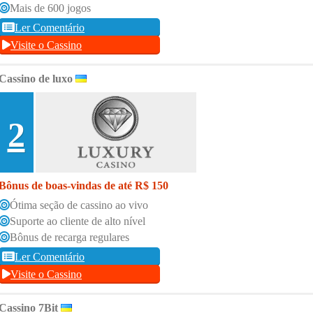
Mais de 600 jogos
Ler Comentário
Visite o Cassino
Cassino de luxo
2
Bônus de boas-vindas de até R$ 150
Ótima seção de cassino ao vivo
Suporte ao cliente de alto nível
Bônus de recarga regulares
Ler Comentário
Visite o Cassino
Cassino 7Bit