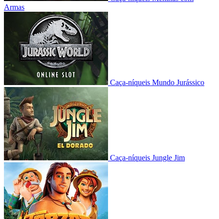
Armas
Caça-níqueis Mundo Jurássico
Caça-níqueis Jungle Jim