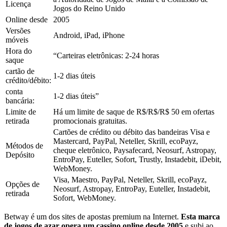
Licença
Jogos do Reino Unido
Online desde
2005
Versões
Android, iPad, iPhone
móveis
Hora do
“Carteiras eletrônicas: 2-24 horas
saque
cartão de
1-2 dias úteis
crédito/débito:
conta
1-2 dias úteis”
bancária:
Limite de
Há um limite de saque de R$/R$/R$ 50 em ofertas
retirada
promocionais gratuitas.
Cartões de crédito ou débito das bandeiras Visa e
Mastercard, PayPal, Neteller, Skrill, ecoPayz,
Métodos de
cheque eletrônico, Paysafecard, Neosurf, Astropay,
Depósito
EntroPay, Euteller, Sofort, Trustly, Instadebit, iDebit,
WebMoney.
Visa, Maestro, PayPal, Neteller, Skrill, ecoPayz,
Opções de
Neosurf, Astropay, EntroPay, Euteller, Instadebit,
retirada
Sofort, WebMoney.
Betway é um dos sites de apostas premium na Internet.
Esta marca
de jogos de azar opera um cassino online desde 2005
e subi ao