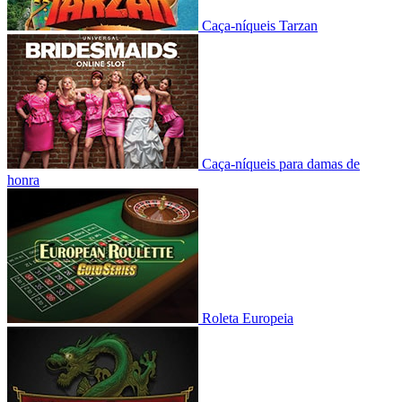
Caça-níqueis Tarzan
Caça-níqueis para damas de
honra
Roleta Europeia