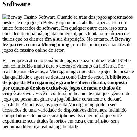
Software
Quando se trata dos jogos apresentados
neste site de jogos, a Betway optou por trabalhar apenas com um
único fornecedor de software. Em qualquer outro caso, isso seria
considerado uma má jogada comercial, pois limitaria o número de
títulos que os clientes têm à sua disposição. No entanto,
A Betway
fez parceria com a Microgaming
, um dos principais criadores de
jogos de cassino online do setor.
Esta empresa atua no cenário de jogos de azar online desde 1994 e
tem contribuído muito para o desenvolvimento da indústria. Por
mais de duas décadas, a Microgaming criou slots e jogos de mesa de
alta qualidade e agora se destaca como líder do setor.
A biblioteca
de jogos da Microgaming é grande e diversificada, composta
por centenas de slots exclusivos, jogos de mesa e títulos de
crupiê ao vivo
. Você encontrará praticamente qualquer gênero de
jogo que possa imaginar e a jogabilidade certamente o deixará
satisfeito. Além disso, os jogos da Microgaming podem ser
acessados ​​de uma variedade de dispositivos diferentes, incluindo
computadores de mesa e smartphones. Isso permitirá que você
experimente seus títulos favoritos em casa e em trânsito, sem
nenhuma diferença real na jogabilidade.