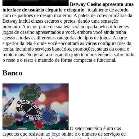
Betway Casino apresenta uma
interface de usuário elegante e elegante
, totalmente de acordo
com os padrões de design moderno. A paleta de cores primárias da
Betway inclui cinzas escuros e pretos, dando uma sensação
premium. A maior parte de sua tela será ocupada pelos diferentes
jogos de cassino apresentados a você, embora você ainda tenha
acesso a todas as diferentes categorias de tipos de jogos. A parte
superior da tela é onde você encontrará as várias configurações da
conta, incluindo serviços bancários, promoções, status da conta e
muito mais. No geral, a seleção do jogo tem precedência sobre todo
o resto e o resto é mantido de forma compacta e funcional.
Banco
O setor bancário é um dos
aspectos que resistem ao jogo online e o número de serviços de