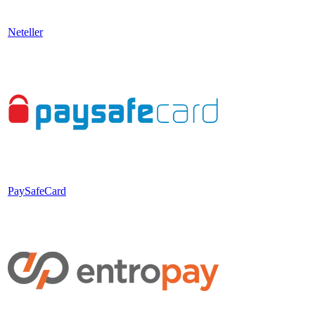
Neteller
PaySafeCard