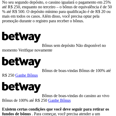
No seu segundo depósito, o cassino igualará o pagamento em 25%
até R$ 250, enquanto no terceiro – o bônus de equivalência é de 50
% até R$ 500. O depósito mínimo para qualificação é de R$ 20 ou
mais em todos os casos. Além disso, você precisa optar pela
promoção durante o registro para receber o bônus.
Bônus sem depósito
Não disponível no
momento
Verifique novamente
Bônus de boas-vindas
Bônus de 100% até
R$ 250
Ganhe Bônus
Bônus de boas-vindas do cassino ao vivo
Bônus de 100% até R$ 250
Ganhe Bônus
Existem certas condições que você deve seguir para retirar os
fundos de bônus
. Para começar, você precisa atender a um