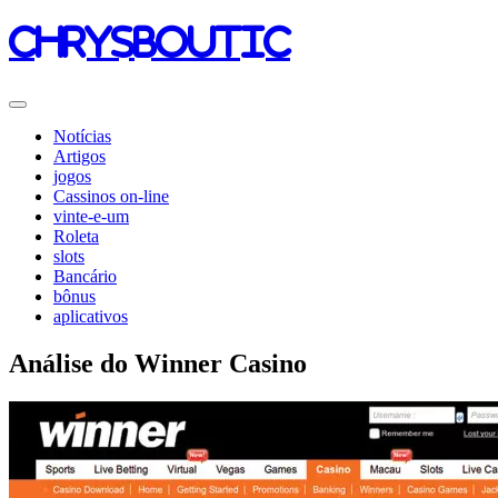
chrysboutic
Notícias
Artigos
jogos
Cassinos on-line
vinte-e-um
Roleta
slots
Bancário
bônus
aplicativos
Análise do Winner Casino